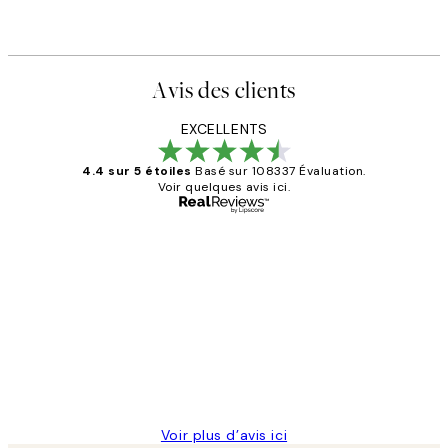
Avis des clients
EXCELLENTS
4.4 sur 5 étoiles
Basé sur 108337 Évaluation.
Voir quelques avis ici.
Acheteur vérifié
Avis
des
Impression que le colis avait été
clients
ouvert.Feuille enveloppant les affiches
abîmées aux extrémités.
4 juin
Edith G
Voir plus d’avis ici