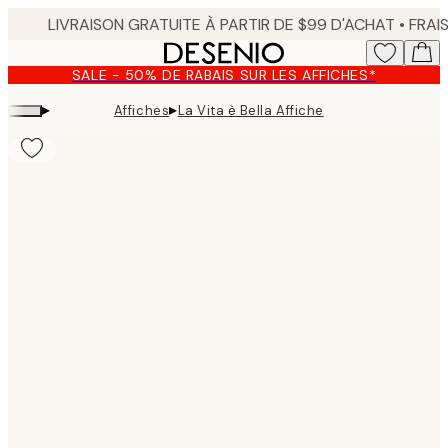
Skip
to
main
SALE - 50% DE RABAIS SUR LES AFFICHES*
content.
▸
▸
Affiches
La Vita è Bella Affiche
Product
images