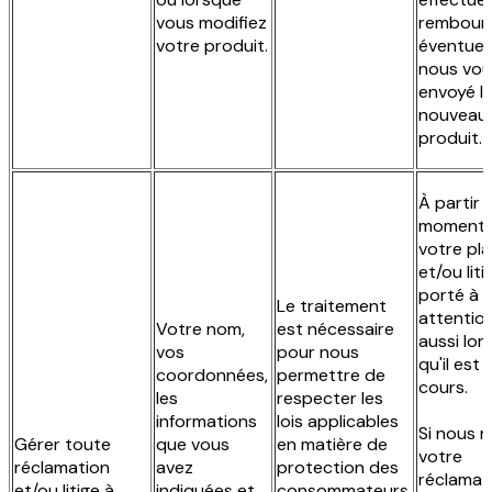
vous modifiez
rembour
votre produit.
éventuel
nous vou
envoyé l
nouveau
produit.
À partir 
moment 
votre pla
et/ou liti
porté à 
Le traitement
attentio
Votre nom,
est nécessaire
aussi lo
vos
pour nous
qu'il est 
coordonnées,
permettre de
cours.
les
respecter les
informations
lois applicables
Si nous 
Gérer toute
que vous
en matière de
votre
réclamation
avez
protection des
réclamat
et/ou litige à
indiquées et
consommateurs