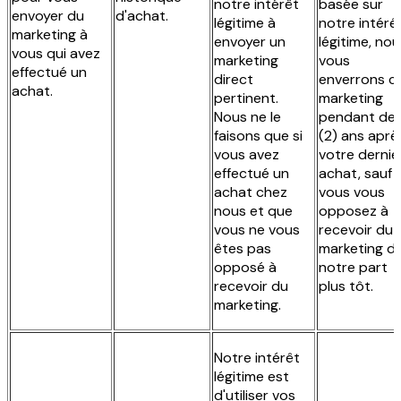
notre intérêt
basée sur
envoyer du
d'achat.
légitime à
notre intérê
marketing à
envoyer un
légitime, nou
vous qui avez
marketing
vous
effectué un
direct
enverrons c
achat.
pertinent.
marketing
Nous ne le
pendant de
faisons que si
(2) ans aprè
vous avez
votre dernie
effectué un
achat, sauf s
achat chez
vous vous
nous et que
opposez à
vous ne vous
recevoir du
êtes pas
marketing d
opposé à
notre part
recevoir du
plus tôt.
marketing.
Notre intérêt
légitime est
d'utiliser vos