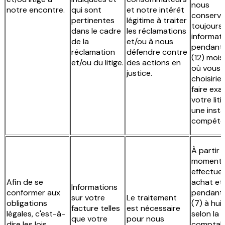
nous
notre encontre.
qui sont
et notre intérêt
conserv
pertinentes
légitime à traiter
toujours 
dans le cadre
les réclamations
informat
de la
et/ou à nous
pendant
réclamation
défendre contre
(12) mois
et/ou du litige.
des actions en
où vous
justice.
choisirie
faire exa
votre liti
une inst
compéte
À partir 
moment 
effectue
Afin de se
achat et
Informations
conformer aux
pendant
sur votre
Le traitement
obligations
(7) à huit
facture telles
est nécessaire
légales, c'est-à-
selon la l
que votre
pour nous
dire les lois
comptab