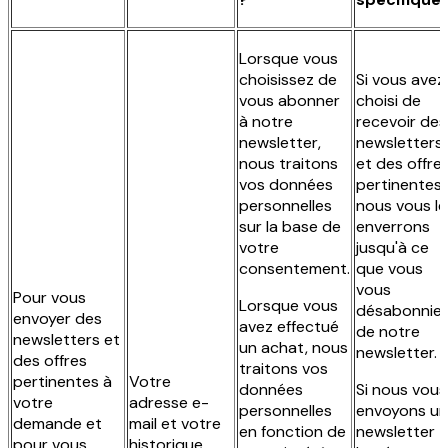
Lorsque vous
choisissez de
Si vous avez
vous abonner
choisi de
à notre
recevoir des
newsletter,
newsletters
nous traitons
et des offre
vos données
pertinentes,
personnelles
nous vous le
sur la base de
enverrons
votre
jusqu'à ce
consentement.
que vous
vous
Pour vous
Lorsque vous
désabonnie
envoyer des
avez effectué
de notre
newsletters et
un achat, nous
newsletter.
des offres
traitons vos
pertinentes à
Votre
données
Si nous vous
votre
adresse e-
personnelles
envoyons u
demande et
mail et votre
en fonction de
newsletter
pour vous
historique