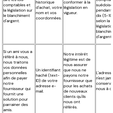
historique
conformer à la
comptables et
suédoise
d'achat, votre
législation en
la législation sur
pendant 
nom et vos
vigueur.
le blanchiment
dix (5-10
coordonnées.
d'argent.
selon la
législatio
blanchim
d'argent.
Si un ami vous a
Notre intérêt
référé à nous,
légitime est de
nous traitons
nous assurer
vos données
Un identifiant
que nous ne
personnelles
L'adresse
haché (text-
payons notre
afin de payer
n'est jam
ID) de votre
fournisseur que
notre
conservé
adresse e-
pour les achats
fournisseur qui
nous à ce
mail.
de nouveaux
fournit une
clients qu'ils
solution pour
nous ont
parrainer des
référés.
amis.