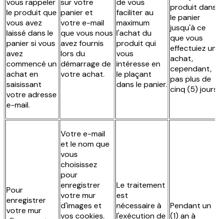
vous rappeler
sur votre
de vous
produit dans
le produit que
panier et
faciliter au
le panier
vous avez
votre e-mail
maximum
jusqu'à ce
laissé dans le
que vous nous
l'achat du
que vous
panier si vous
avez fournis
produit qui
effectuiez un
avez
lors du
vous
achat,
commencé un
démarrage de
intéresse en
cependant,
achat en
votre achat.
le plaçant
pas plus de
saisissant
dans le panier.
cinq (5) jours.
votre adresse
e-mail.
Votre e-mail
et le nom que
vous
choisissez
pour
enregistrer
Le traitement
Pour
votre mur
est
enregistrer
d'images et
nécessaire à
Pendant un
votre mur
vos cookies.
l'exécution de
(1) an à