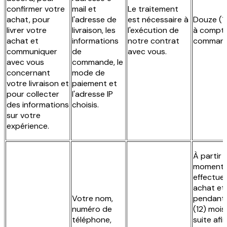
confirmer votre
mail et
Le traitement
achat, pour
l'adresse de
est nécessaire à
Douze (1
livrer votre
livraison, les
l'exécution de
à compte
achat et
informations
notre contrat
command
communiquer
de
avec vous.
avec vous
commande, le
concernant
mode de
votre livraison et
paiement et
pour collecter
l'adresse IP
des informations
choisis.
sur votre
expérience.
À partir 
moment 
effectue
achat et
Votre nom,
pendant
numéro de
(12) mois
téléphone,
suite afi