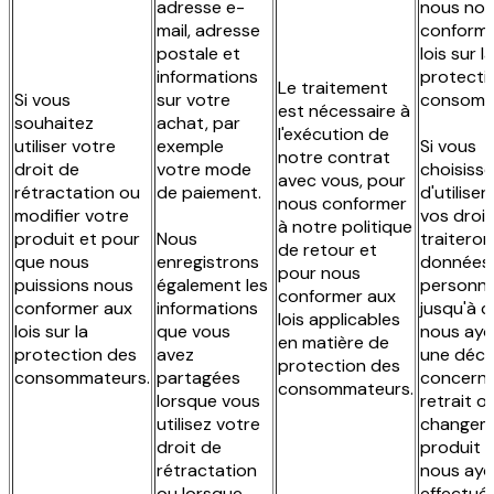
adresse e-
nous no
mail, adresse
conformi
postale et
lois sur la
informations
protecti
Le traitement
Si vous
sur votre
consomm
est nécessaire à
souhaitez
achat, par
l'exécution de
utiliser votre
exemple
Si vous
notre contrat
droit de
votre mode
choisiss
avec vous, pour
rétractation ou
de paiement.
d'utiliser
nous conformer
modifier votre
vos droit
à notre politique
produit et pour
Nous
traiteron
de retour et
que nous
enregistrons
données
pour nous
puissions nous
également les
personne
conformer aux
conformer aux
informations
jusqu'à 
lois applicables
lois sur la
que vous
nous ayo
en matière de
protection des
avez
une déci
protection des
consommateurs.
partagées
concerna
consommateurs.
lorsque vous
retrait ou
utilisez votre
changem
droit de
produit 
rétractation
nous ay
ou lorsque
effectué 