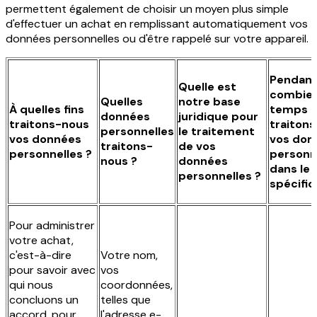
permettent également de choisir un moyen plus simple
d'effectuer un achat en remplissant automatiquement vos
données personnelles ou d'être rappelé sur votre appareil.
Pendan
Quelle est
combie
Quelles
notre base
À quelles fins
temps
données
juridique pour
traitons-nous
traiton
personnelles
le traitement
vos données
vos don
traitons-
de vos
personnelles ?
personn
nous ?
données
dans le 
personnelles ?
spécifiq
Pour administrer
votre achat,
c'est-à-dire
Votre nom,
pour savoir avec
vos
qui nous
coordonnées,
concluons un
telles que
accord, pour
l'adresse e-