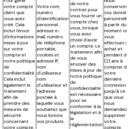
Pour gérer
Nous
de notre
votre compte
Votre nom,
conservons
contrat pour
client que
numéro
vos donnée
vous fournir un
vous avez
d'identification
personnelle
compte chez
créé. Cela
personnel ,
à partir du
vous, lorsque
inclut l'envoi
adresse e-
moment où
vous avez
d'informations
mail, numéro
vous
choisi d'avoir
mises à jour
de téléphone
effectuez u
un compte. Le
sur votre
portable,
achat et
traitement afin
compte et
cookies et
pendant de
de vous
notre politique
adresse IP,
(2) ans à
envoyer des
de
nom
compter d
mises à jour de
confidentialité.
d'utilisateur
votre
notre politique
Cela inclut
nom
dernière
de
également le
d'utilisateur et
connexion 
confidentialité
traitement
l'adresse
jusqu'à ce
est nécessaire
afin de
postale à
que vous
pour se
prendre des
laquelle vous
nous
conformer à la
mesures de
souhaitez que
demandiez 
législation et à
sécurité
nous livrions
supprimer
la
concernant
vos produits.
votre
réglementation
votre compte.
compte.