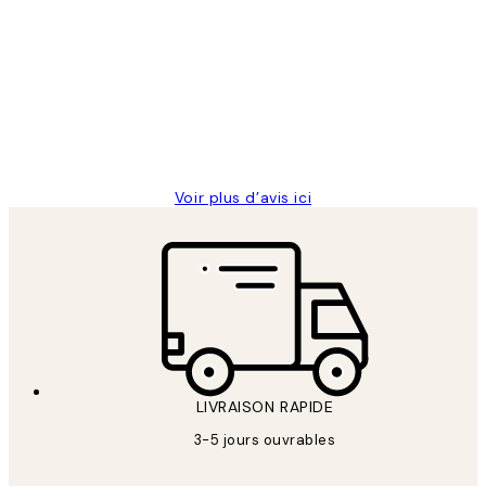
Avis
des
Impression que le colis avait été
clients
ouvert.Feuille enveloppant les affiches
abîmées aux extrémités.
4 juin
Edith G
Voir plus d’avis ici
LIVRAISON RAPIDE
3-5 jours ouvrables