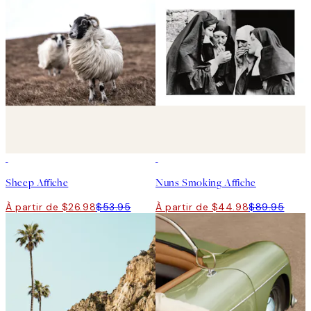
50%*
50%*
Sheep Affiche
Nuns Smoking Affiche
À partir de $26.98
$53.95
À partir de $44.98
$89.95