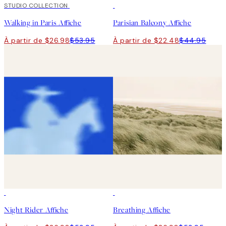
50%*
STUDIO COLLECTION
50%*
Walking in Paris Affiche
Parisian Balcony Affiche
À partir de $26.98
$53.95
À partir de $22.48
$44.95
50%*
50%*
Night Rider Affiche
Breathing Affiche