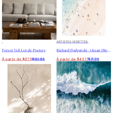
-40%
40%*
ARTISTES VEDETTES
Forest Veil Lot de Posters
Richard Podgurski - Ocean Dip Affiche
À partir de $97.11
$161.85
À partir de $43.17
$71.95