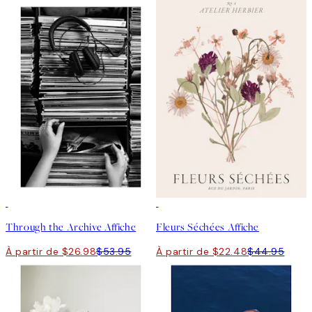
50%*
50%*
Through the Archive Affiche
Fleurs Séchées Affiche
À partir de $26.98
$53.95
À partir de $22.48
$44.95