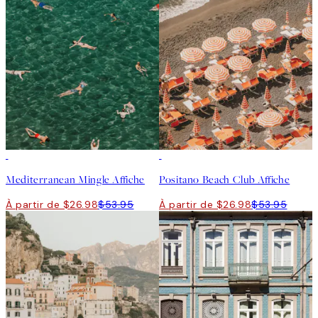
50%*
50%*
Mediterranean Mingle Affiche
Positano Beach Club Affiche
À partir de $26.98
$53.95
À partir de $26.98
$53.95