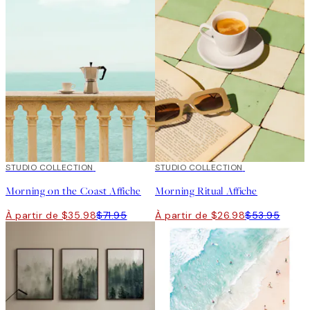
50%*
STUDIO COLLECTION
50%*
STUDIO COLLECTION
Morning on the Coast Affiche
Morning Ritual Affiche
À partir de $35.98
$71.95
À partir de $26.98
$53.95