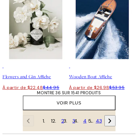
50%*
50%*
Flowers and Gin Affiche
Wooden Boat Affiche
À partir de $22.48
$44.95
À partir de $26.98
$53.95
MONTRE 36 SUR 1541 PRODUITS
VOIR PLUS
1
2
3
4
…
43