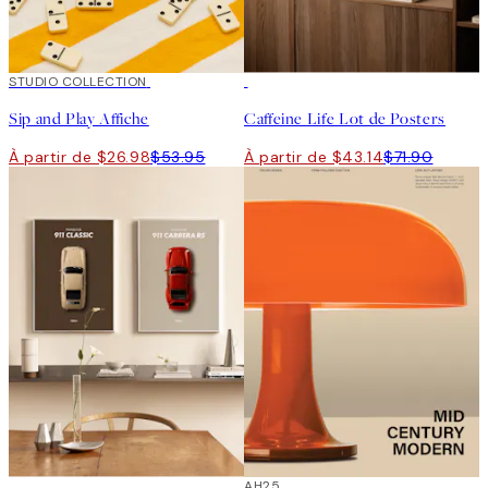
50%*
STUDIO COLLECTION
-40%
Sip and Play Affiche
Caffeine Life Lot de Posters
À partir de $26.98
$53.95
À partir de $43.14
$71.90
-40%
50%*
AH25