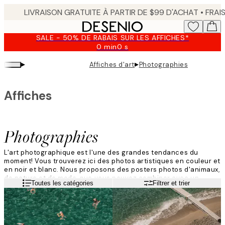
Skip
to
main
SALE - 50% DE RABAIS SUR LES AFFICHES*
content.
0 min
0 s
Valable
jusqu'au
▸
▸
Affiches d'art
Photographies
:
2026-
08-
Affiches
09
Photographies
L'art photographique est l'une des grandes tendances du
moment!
Vous trouverez ici des photos artistiques en couleur et
en noir et blanc
.
Nous proposons des posters photos d'animaux,
de nature et de mode, que vous pouvez combiner avec un
Lire la suite
Toutes les catégories
Filtrer et trier
tableau à citation, par exemple
.