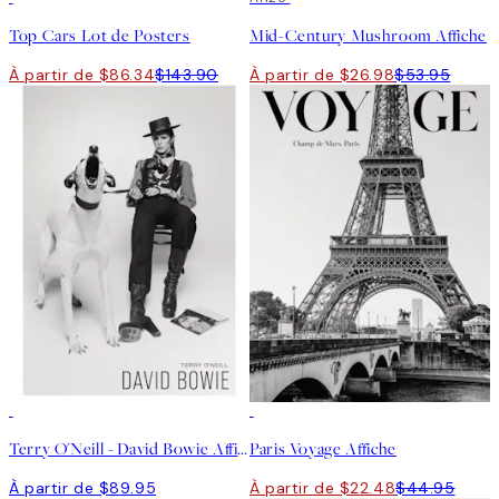
Top Cars Lot de Posters
Mid-Century Mushroom Affiche
À partir de $86.34
$143.90
À partir de $26.98
$53.95
50%*
Terry O'Neill - David Bowie Affiche
Paris Voyage Affiche
À partir de $89.95
À partir de $22.48
$44.95