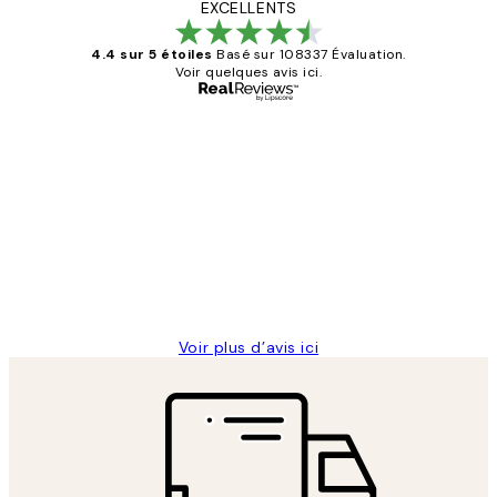
EXCELLENTS
4.4 sur 5 étoiles
Basé sur 108337 Évaluation.
Voir quelques avis ici.
Acheteur vérifié
Avis
des
Impression que le colis avait été
clients
ouvert.Feuille enveloppant les affiches
abîmées aux extrémités.
4 juin
Edith G
Voir plus d’avis ici