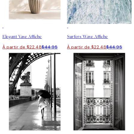
50%*
50%*
Elegant Vase Affiche
Surfers Wave Affiche
À partir de $22.48
$44.95
À partir de $22.48
$44.95