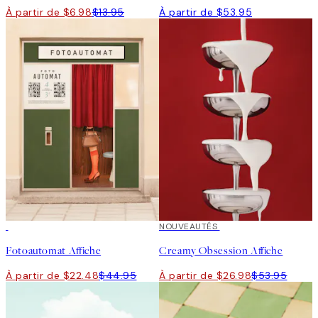
À partir de $6.98
$13.95
À partir de $53.95
50%*
50%*
NOUVEAUTÉS
Fotoautomat Affiche
Creamy Obsession Affiche
À partir de $22.48
$44.95
À partir de $26.98
$53.95