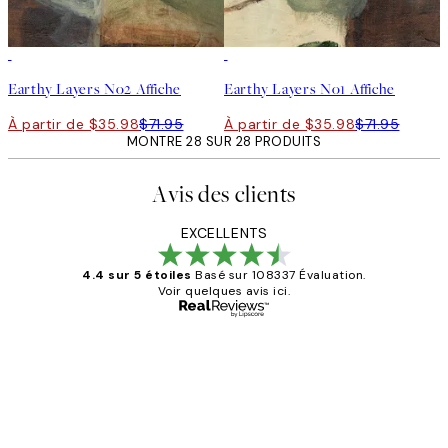
50%*
50%*
Earthy Layers No2 Affiche
Earthy Layers No1 Affiche
À partir de $35.98
$71.95
À partir de $35.98
$71.95
MONTRE 28 SUR 28 PRODUITS
Avis des clients
EXCELLENTS
4.4 sur 5 étoiles
Basé sur 108337 Évaluation.
Voir quelques avis ici.
Acheteur vérifié
Avis
des
Impression que le colis avait été
clients
ouvert.Feuille enveloppant les affiches
abîmées aux extrémités.