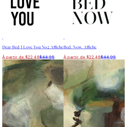
50%*
50%*
Dear Bed I Love You No2 Affiche
Bed. Now. Affiche
À partir de $22.48
$44.95
À partir de $22.48
$44.95