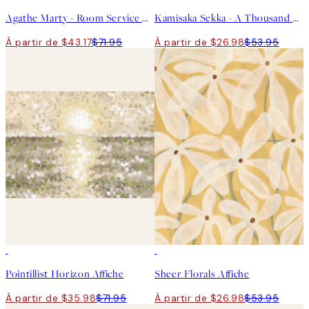
Agathe Marty - Room Service Affiche
Kamisaka Sekka - A Thousand Grasses Pl.09 Affiche
À partir de $43.17
$71.95
À partir de $26.98
$53.95
50%*
50%*
Pointillist Horizon Affiche
Sheer Florals Affiche
À partir de $35.98
$71.95
À partir de $26.98
$53.95