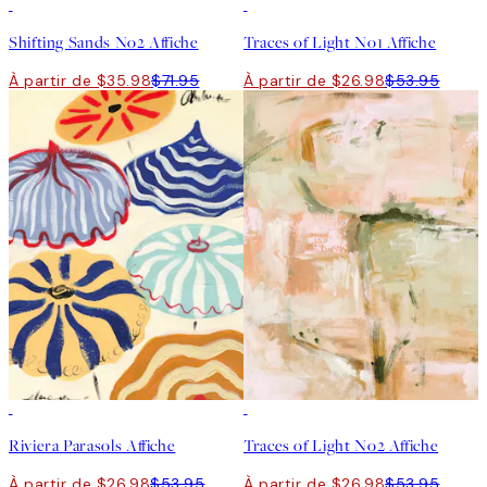
50%*
50%*
Shifting Sands No2 Affiche
Traces of Light No1 Affiche
À partir de $35.98
$71.95
À partir de $26.98
$53.95
50%*
50%*
Riviera Parasols Affiche
Traces of Light No2 Affiche
À partir de $26.98
$53.95
À partir de $26.98
$53.95