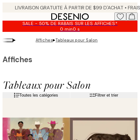
Skip
to
main
SALE - 50% DE RABAIS SUR LES AFFICHES*
content.
0 min
0 s
Valable
jusqu'au
▸
▸
Affiches
Tableaux pour Salon
:
2026-
08-
Affiches
09
Tableaux pour Salon
Toutes les catégories
Filtrer et trier