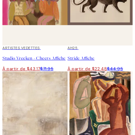
40%*
ARTISTES VEDETTES
50%*
AH25
Studio Vreeken - Cheers Affiche
Stride Affiche
À partir de $43.17
$71.95
À partir de $22.48
$44.95