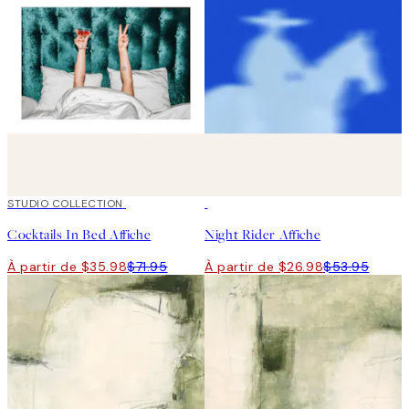
50%*
STUDIO COLLECTION
50%*
Cocktails In Bed Affiche
Night Rider Affiche
À partir de $35.98
$71.95
À partir de $26.98
$53.95