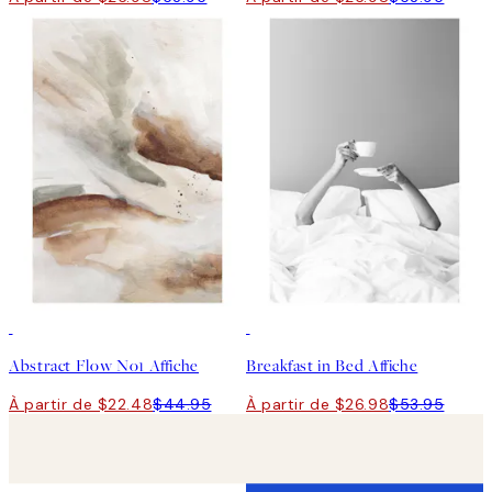
50%*
50%*
Abstract Flow No1 Affiche
Breakfast in Bed Affiche
À partir de $22.48
$44.95
À partir de $26.98
$53.95