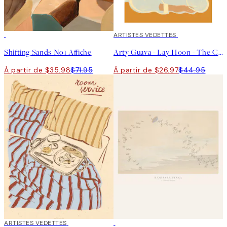
50%*
40%*
ARTISTES VEDETTES
Shifting Sands No1 Affiche
Arty Guava - Lay Hoon - The Chrysanthemum Affiche
À partir de $35.98
$71.95
À partir de $26.97
$44.95
40%*
ARTISTES VEDETTES
50%*