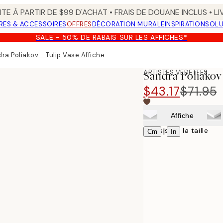
TE À PARTIR DE $99 D'ACHAT • FRAIS DE DOUANE INCLUS • L
RES & ACCESSOIRES
OFFRES
DÉCORATION MURALE
INSPIRATION
SOLU
SALE - 50% DE RABAIS SUR LES AFFICHES*
ra Poliakov - Tulip Vase Affiche
ARTISTES VEDETTES
Sandra Poliakov 
$43.17
$71.95
Affiche
Choisissez la taille
|
Cm
In