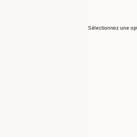
Sélectionnez une opt
Frame
30x40 cm
options
50x70 cm