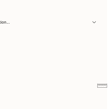
ion...
$43.17
$71.95
$64.20