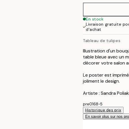
En stock
Livraison gratuite p
d'achat
Tableau de tulipes
Illustration d'un bou
table bleue avec un mu
décorer votre salon a
Le poster est imprim
joliment le design.
Artiste : Sandra Polia
pre0168-5
Historique des prix
En savoir plus sur nos pro