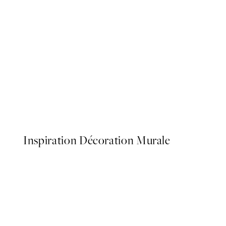
50%*
Warming Sun Affiche
À partir de $6.98
$13.95
Inspiration Décoration Murale