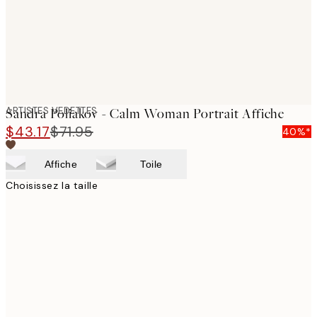
ARTISTES VEDETTES
Sandra Poliakov - Calm Woman Portrait Affiche
$43.17
$71.95
40%*
Affiche
Toile
Choisissez la taille