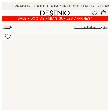
Skip
to
main
SALE - 50% DE RABAIS SUR LES AFFICHES*
content.
▸
▸
Sandra Poliakov
Sand
Product
images