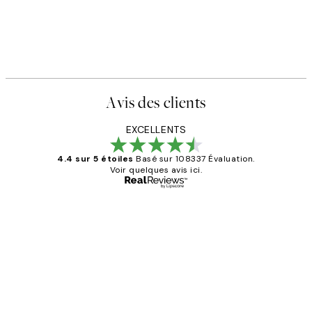
Avis des clients
EXCELLENTS
4.4 sur 5 étoiles
Basé sur 108337 Évaluation.
Voir quelques avis ici.
Acheteur vérifié
Avis
des
Impression que le colis avait été
clients
ouvert.Feuille enveloppant les affiches
abîmées aux extrémités.
4 juin
Edith G