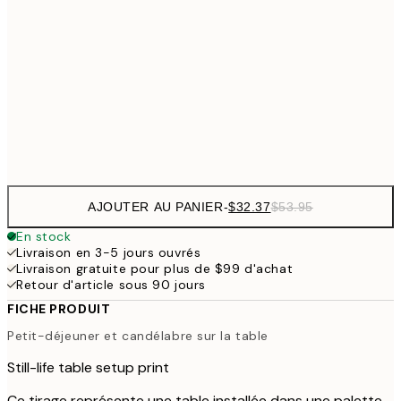
$43
30x40 cm
$7
$64
50x70 cm
Frame
options
AJOUTER AU PANIER
-
$32.37
$53.95
En stock
Livraison en 3-5 jours ouvrés
Livraison gratuite pour plus de $99 d'achat
Retour d'article sous 90 jours
FICHE PRODUIT
Petit-déjeuner et candélabre sur la table
Still-life table setup print
Ce tirage représente une table installée dans une palette