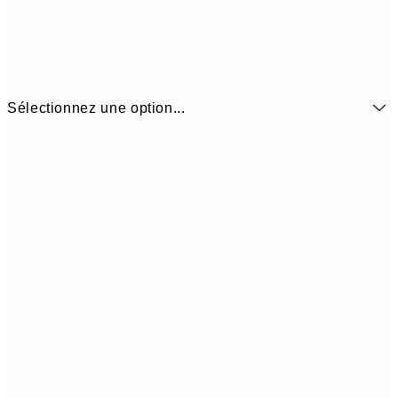
Sélectionnez une option...
$32
21x30 cm
$5