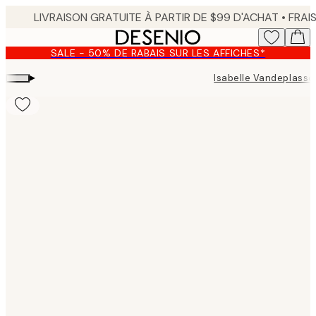
Skip
to
main
SALE - 50% DE RABAIS SUR LES AFFICHES*
content.
▸
Isabelle Vandeplass
Product
images