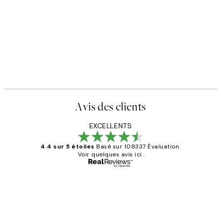
Avis des clients
EXCELLENTS
4.4 sur 5 étoiles
Basé sur 108337 Évaluation.
Voir quelques avis ici.
Acheteur vérifié
Avis
des
Impression que le colis avait été
clients
ouvert.Feuille enveloppant les affiches