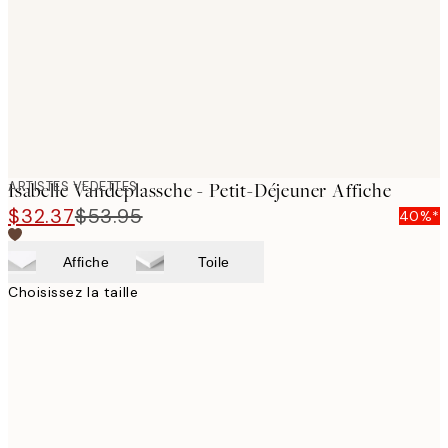
ARTISTES VEDETTES
Isabelle Vandeplassche - Petit-Déjeuner Affiche
$32.37
$53.95
40%*
Affiche
Toile
Choisissez la taille