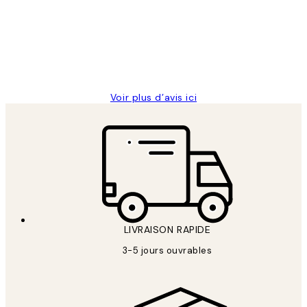
Impression que le colis avait été
clients
ouvert.Feuille enveloppant les affiches
abîmées aux extrémités.
4 juin
Edith G
Voir plus d’avis ici
LIVRAISON RAPIDE
3-5 jours ouvrables