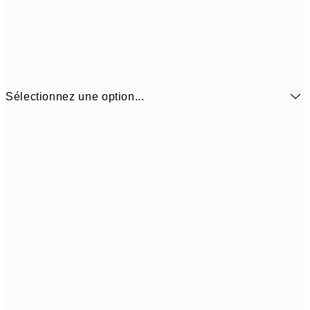
Sélectionnez une option...
$22
21x30 cm