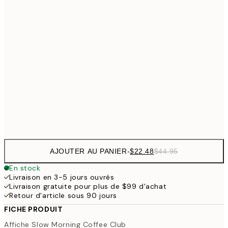
$4
$26
30x40 cm
$5
$48
50x70 cm
$9
$111
100x150 cm
$22
Frame
options
AJOUTER AU PANIER
-
$22.48
$44.95
En stock
Livraison en 3-5 jours ouvrés
Livraison gratuite pour plus de $99 d'achat
Retour d'article sous 90 jours
FICHE PRODUIT
Affiche Slow Morning Coffee Club