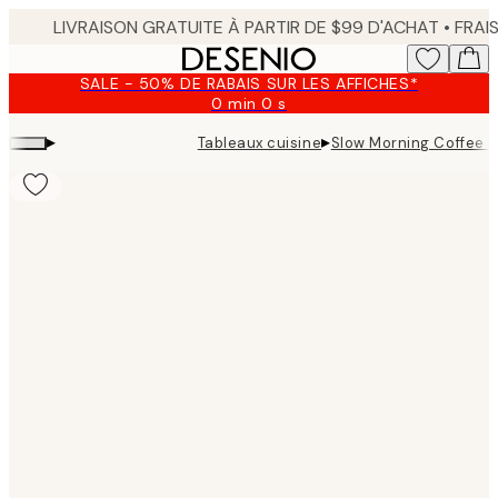
Skip
to
main
SALE - 50% DE RABAIS SUR LES AFFICHES*
content.
0 min
0 s
Valable
jusqu'au
▸
▸
Tableaux cuisine
Slow Morning Coffee C
:
2026-
08-
09
Product