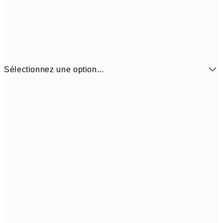
Sélectionnez une option...
$22
21x30 cm