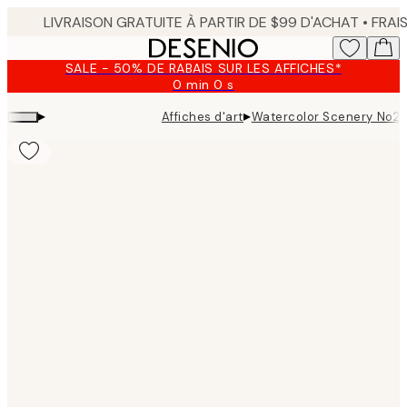
Skip
to
main
SALE - 50% DE RABAIS SUR LES AFFICHES*
content.
0 min
0 s
Valable
jusqu'au
▸
▸
Affiches d'art
Watercolor Scenery No2 
:
2026-
08-
09
Product