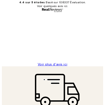
4.4 sur 5 étoiles
Basé sur 108337 Évaluation.
Voir quelques avis ici.
Acheteur vérifié
Avis
des
Impression que le colis avait été
clients
ouvert.Feuille enveloppant les affiches
abîmées aux extrémités.
4 juin
Edith G
Voir plus d’avis ici