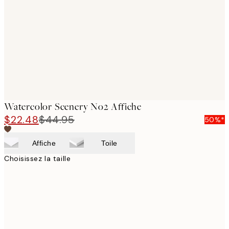
images
Watercolor Scenery No2 Affiche
$22.48
$44.95
50%*
Affiche
Toile
Choisissez la taille