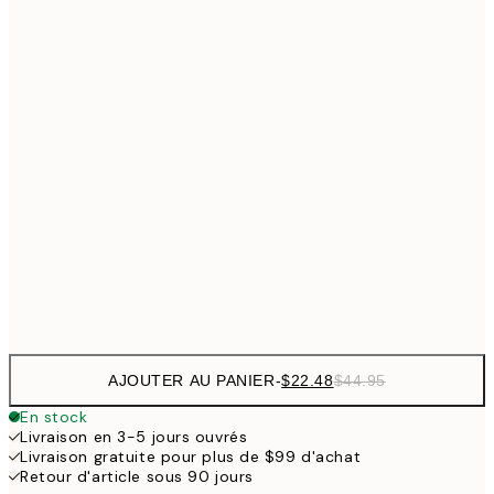
$4
$26
30x40 cm
$5
$48
50x70 cm
$9
$62
70x100 cm
$111
100x150 cm
$22
Frame
options
AJOUTER AU PANIER
-
$22.48
$44.95
En stock
Livraison en 3-5 jours ouvrés
Livraison gratuite pour plus de $99 d'achat
Retour d'article sous 90 jours