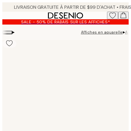
Skip
to
main
SALE - 50% DE RABAIS SUR LES AFFICHES*
content.
▸
▸
Affiches en aquarelle
Aq
Product
images