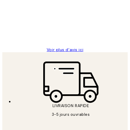
des
Impression que le colis avait été
clients
ouvert.Feuille enveloppant les affiches
abîmées aux extrémités.
4 juin
Edith G
Voir plus d’avis ici
LIVRAISON RAPIDE
3-5 jours ouvrables