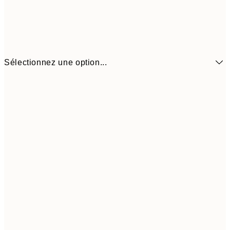
Sélectionnez une option...
$26
21x30 cm
$5