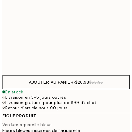
$35
30x40 cm
$7
$53
50x70 cm
70x100 cm
Frame
options
AJOUTER AU PANIER
-
$26.98
$53.95
En stock
Livraison en 3-5 jours ouvrés
Livraison gratuite pour plus de $99 d'achat
Retour d'article sous 90 jours
FICHE PRODUIT
Verdure aquarelle bleue
Fleurs bleues inspirées de l’aquarelle