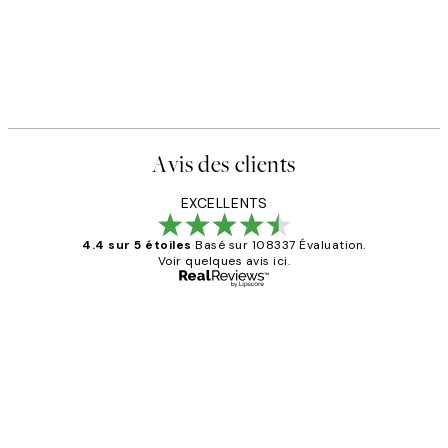
Avis des clients
EXCELLENTS
4.4 sur 5 étoiles
Basé sur 108337 Évaluation.
Voir quelques avis ici.
Acheteur vérifié
Avis
des
Impression que le colis avait été
clients
ouvert.Feuille enveloppant les affiches
abîmées aux extrémités.
4 juin