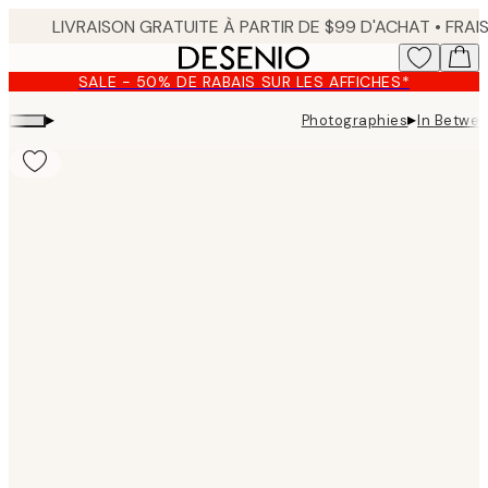
Skip
to
main
SALE - 50% DE RABAIS SUR LES AFFICHES*
content.
▸
▸
Photographies
In Betwee
Product
images