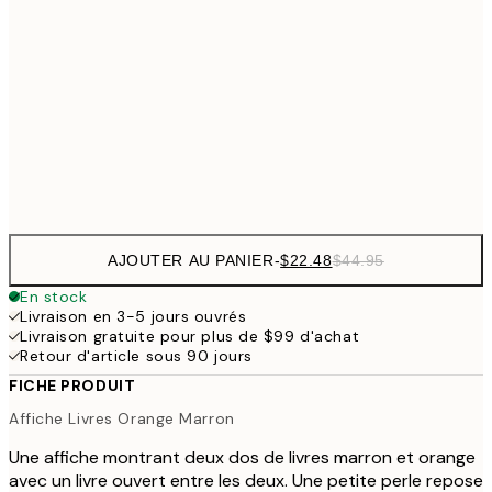
$48
50x70 cm
$9
$111
100x150 cm
$22
Frame
options
AJOUTER AU PANIER
-
$22.48
$44.95
En stock
Livraison en 3-5 jours ouvrés
Livraison gratuite pour plus de $99 d'achat
Retour d'article sous 90 jours
FICHE PRODUIT
Affiche Livres Orange Marron
Une affiche montrant deux dos de livres marron et orange
avec un livre ouvert entre les deux. Une petite perle repose