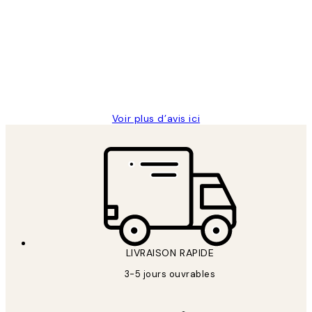
des
Impression que le colis avait été
clients
ouvert.Feuille enveloppant les affiches
abîmées aux extrémités.
4 juin
Edith G
Voir plus d’avis ici
LIVRAISON RAPIDE
3-5 jours ouvrables