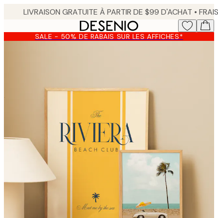
Skip
to
main
SALE - 50% DE RABAIS SUR LES AFFICHES*
content.