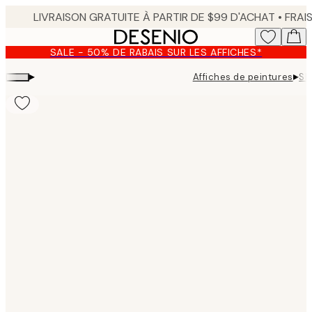
Skip
to
main
SALE - 50% DE RABAIS SUR LES AFFICHES*
content.
▸
▸
Affiches de peintures
Sh
Product
images