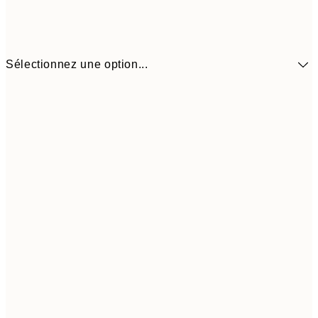
Sélectionnez une option...
30x40 cm
$71
40x50 cm
$88