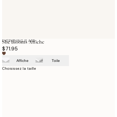
EVERYTHING IS ART
She Blooms Affiche
$71.95
Affiche
Toile
Choisissez la taille