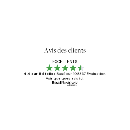
Avis des clients
EXCELLENTS
4.4 sur 5 étoiles
Basé sur 108337 Évaluation.
Voir quelques avis ici.
Acheteur vérifié
Avis
des
Impression que le colis avait été
clients
ouvert.Feuille enveloppant les affiches
abîmées aux extrémités.