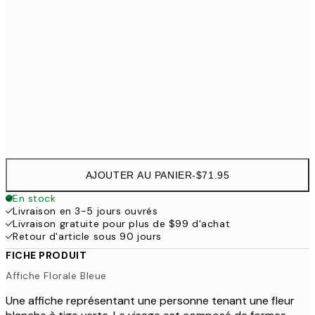
50x70 cm
$
100x150 cm
$223
Frame
options
AJOUTER AU PANIER
-
$71.95
En stock
Livraison en 3-5 jours ouvrés
Livraison gratuite pour plus de $99 d'achat
Retour d'article sous 90 jours
FICHE PRODUIT
Affiche Florale Bleue
Une affiche représentant une personne tenant une fleur