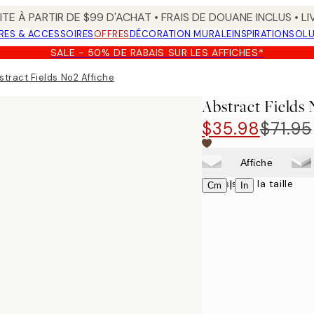
TE À PARTIR DE $99 D'ACHAT • FRAIS DE DOUANE INCLUS • L
RES & ACCESSOIRES
OFFRES
DÉCORATION MURALE
INSPIRATION
SOLU
SALE - 50% DE RABAIS SUR LES AFFICHES*
stract Fields No2 Affiche
Abstract Fields 
$35.98
$71.95
Affiche
Choisissez la taille
|
Cm
In