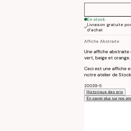
50x50 cm
En stock
Livraison gratuite p
50x70 cm
d'achat
Affiche Abstraite
70x100 cm
Une affiche abstraite
100x150 cm
vert, beige et orange.
Ceci est une affiche e
notre atelier de Stoc
20039-5
Historique des prix
En savoir plus sur nos pro