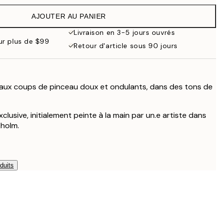
$88.95
AJOUTER AU PANIER
$44.48
$88.95
Livraison en 3-5 jours ouvrés
our plus de $99
$53.50
Retour d'article sous 90 jours
$107
$69
$138
 aux coups de pinceau doux et ondulants, dans des tons de
$111.75
$223.50
xclusive, initialement peinte à la main par un.e artiste dans
kholm.
duits