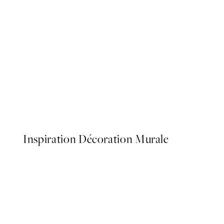
50%*
Abstract Green Shapes No1
À partir de $22.48
$44.95
Inspiration Décoration Murale