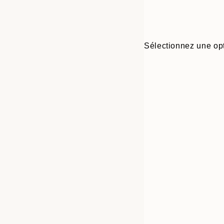
Sélectionnez une opt
Frame
30x40 cm
options
40x50 cm