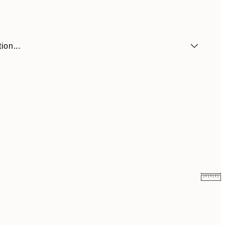
ion...
$35.98
$71.95
$44.48