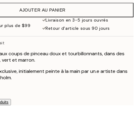
$88.95
AJOUTER AU PANIER
$44.48
$88.95
Livraison en 3-5 jours ouvrés
our plus de $99
$53.50
Retour d'article sous 90 jours
$107
$69
ait
$138
 aux coups de pinceau doux et tourbillonnants, dans des
$111.75
 vert et marron.
$223.50
xclusive, initialement peinte à la main par un.e artiste dans
kholm.
duits