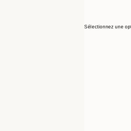
Sélectionnez une opt
Frame
30x40 cm
options
40x50 cm