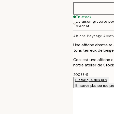
50x50 cm
En stock
Livraison gratuite p
50x70 cm
d'achat
Affiche Paysage Abstr
70x100 cm
Une affiche abstraite
100x150 cm
tons terreux de beige,
Ceci est une affiche e
notre atelier de Stoc
20038-5
Historique des prix
En savoir plus sur nos pro