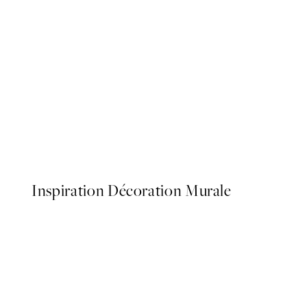
50%*
Berthe Morisot - Girl in a 
À partir de $26.98
$53.95
Inspiration Décoration Murale