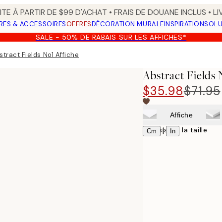
TE À PARTIR DE $99 D'ACHAT • FRAIS DE DOUANE INCLUS • L
RES & ACCESSOIRES
OFFRES
DÉCORATION MURALE
INSPIRATION
SOLU
SALE - 50% DE RABAIS SUR LES AFFICHES*
stract Fields No1 Affiche
Abstract Fields 
$35.98
$71.95
Affiche
Choisissez la taille
|
Cm
In