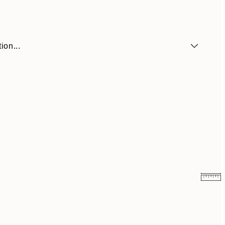
ion...
$35.98
$71.95
$44.48