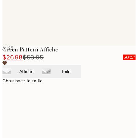
AH25
Green Pattern Affiche
$26.98
$53.95
50%*
Affiche
Toile
Choisissez la taille