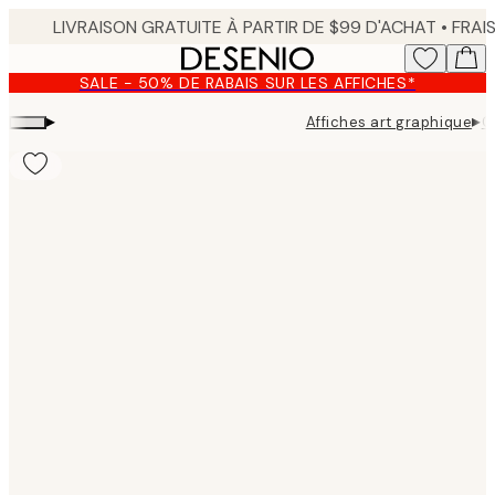
Skip
to
main
SALE - 50% DE RABAIS SUR LES AFFICHES*
content.
▸
▸
Affiches art graphique
G
Product
images