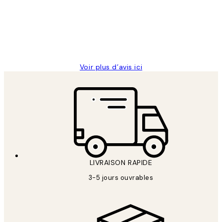
clients
ouvert.Feuille enveloppant les affiches
abîmées aux extrémités.
4 juin
Edith G
Voir plus d’avis ici
LIVRAISON RAPIDE
3-5 jours ouvrables