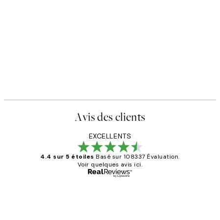
Avis des clients
EXCELLENTS
4.4 sur 5 étoiles
Basé sur 108337 Évaluation.
Voir quelques avis ici.
Acheteur vérifié
Avis
des
Impression que le colis avait été