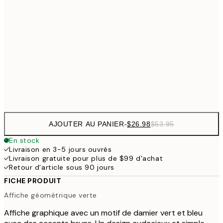
$9
$62
70x100 cm
$111
100x150 cm
$22
Frame
options
AJOUTER AU PANIER
-
$26.98
$53.95
En stock
Livraison en 3-5 jours ouvrés
Livraison gratuite pour plus de $99 d'achat
Retour d'article sous 90 jours
FICHE PRODUIT
Affiche géométrique verte
Affiche graphique avec un motif de damier vert et bleu