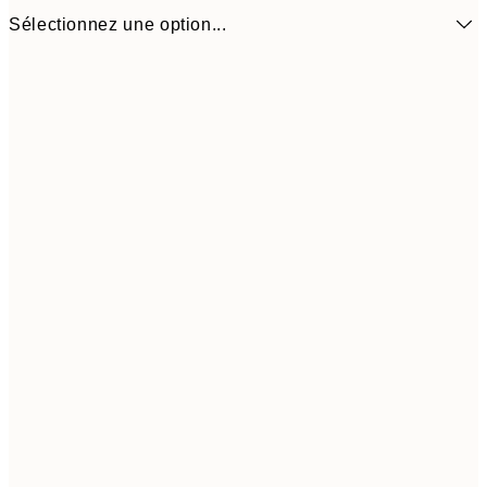
Sélectionnez une option...
50x50 cm
$88
Frame
options