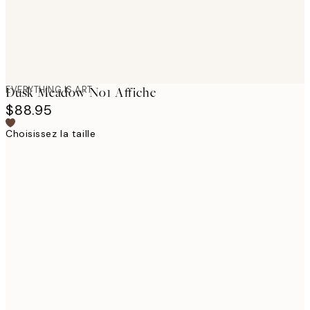
EVERYTHING IS ART
Dusk Meadow No1 Affiche
$88.95
Choisissez la taille