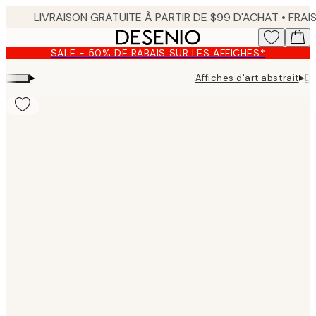
Skip
to
main
SALE - 50% DE RABAIS SUR LES AFFICHES*
content.
▸
▸
Affiches d'art abstrait
Du
Product
images