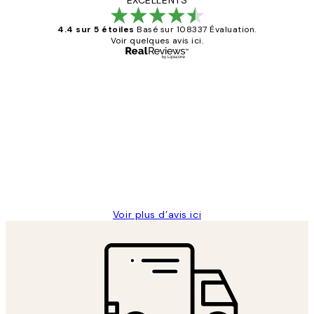
4.4 sur 5 étoiles
Basé sur 108337 Évaluation.
Voir quelques avis ici.
Acheteur vérifié
Avis
des
Impression que le colis avait été
clients
ouvert.Feuille enveloppant les affiches
abîmées aux extrémités.
4 juin
Edith G
Voir plus d’avis ici