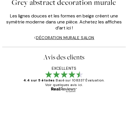
Grey abstract decoration murale
Les lignes douces et les formes en beige créent une
symétrie moderne dans une pièce. Achetez les affiches
d’art ici !
DÉCORATION MURALE SALON
Avis des clients
EXCELLENTS
4.4 sur 5 étoiles
Basé sur 108337 Évaluation.
Voir quelques avis ici.
Acheteur vérifié
Avis
des
Impression que le colis avait été
clients
ouvert.Feuille enveloppant les affiches
abîmées aux extrémités.