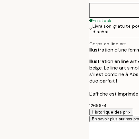
50x70 cm
En stock
Livraison gratuite p
d'achat
Corps en line art
Illustration d’une fem
Illustration en line a
beige. Le line art sim
s’il est combiné à Ab
duo parfait !
L'affiche est imprimé
12696-4
Historique des prix
En savoir plus sur nos pro