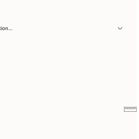
ion...
$26.98
$53.95
$35.98