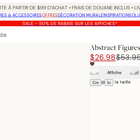
TE À PARTIR DE $99 D'ACHAT • FRAIS DE DOUANE INCLUS • L
RES & ACCESSOIRES
OFFRES
DÉCORATION MURALE
INSPIRATION
SOLU
SALE - 50% DE RABAIS SUR LES AFFICHES*
iche
Abstract Figure
$26.98
$53.9
Affiche
Choisissez la taille
|
Cm
In