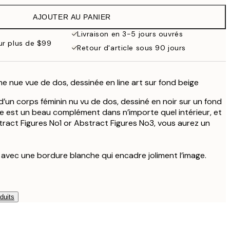
$71.95
AJOUTER AU PANIER
$53.50
$107
Livraison en 3-5 jours ouvrés
our plus de $99
Retour d'article sous 90 jours
me nue vue de dos, dessinée en line art sur fond beige
rt d’un corps féminin nu vu de dos, dessiné en noir sur un fond
ple est un beau complément dans n’importe quel intérieur, et
stract Figures No1 or Abstract Figures No3, vous aurez un
e avec une bordure blanche qui encadre joliment l’image.
duits