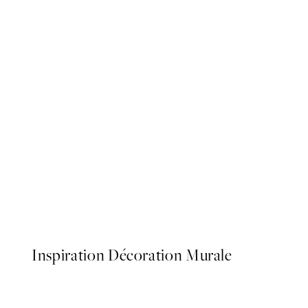
50%*
Sunlit Vase Affiche
À partir de $26.98
$53.95
Inspiration Décoration Murale