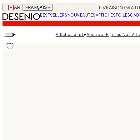
Skip
LIVRAISON GRATUI
CAN
FRANÇAIS
to
BESTSELLERS
NOUVEAUTÉS
AFFICHES
TOILES
CAD
main
content.
▸
▸
Affiches d'art
Abstract Figures No3 Aff