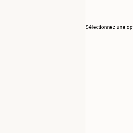
Sélectionnez une opt
Frame
21x30 cm
options
30x40 cm