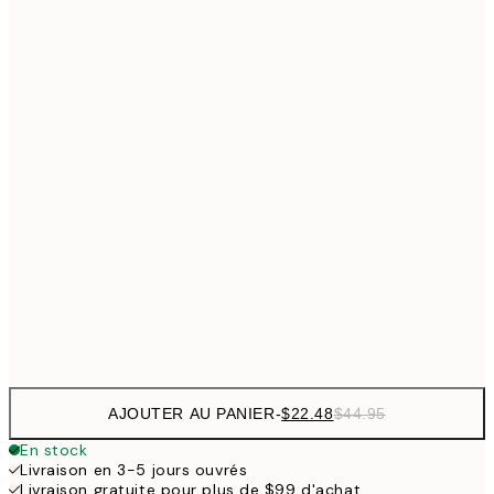
$26
30x40 cm
$5
$35
40x50 cm
$7
$48
50x70 cm
$9
$62
70x100 cm
$111
100x150 cm
$22
Frame
options
AJOUTER AU PANIER
-
$22.48
$44.95
En stock
Livraison en 3-5 jours ouvrés
Livraison gratuite pour plus de $99 d'achat