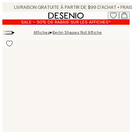
Skip
to
main
SALE - 50% DE RABAIS SUR LES AFFICHES*
content.
▸
▸
Affiches
Berlin Shapes No1 Affiche
Product
images