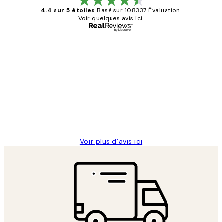
4.4 sur 5 étoiles
Basé sur 108337 Évaluation.
Voir quelques avis ici.
Acheteur vérifié
Avis
des
Impression que le colis avait été
clients
ouvert.Feuille enveloppant les affiches
abîmées aux extrémités.
4 juin
Edith G
Voir plus d’avis ici