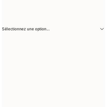
Sélectionnez une option...
$22
21x30 cm
$4