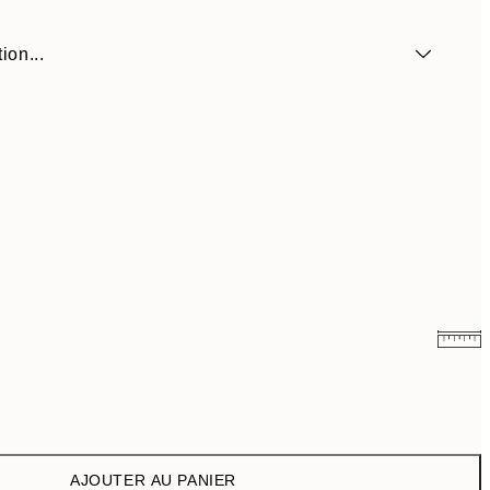
ion...
$26.98
$53.95
$48.98
$97.95
AJOUTER AU PANIER