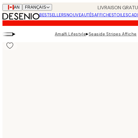
Skip
LIVRAISON GRATUI
CAN
FRANÇAIS
to
BESTSELLERS
NOUVEAUTÉS
AFFICHES
TOILES
CAD
main
content.
▸
▸
Amalfi Lifestyle
Seaside Stripes Affiche