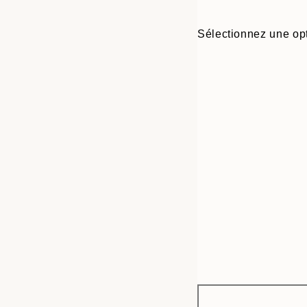
Sélectionnez une opt
Frame
30x40 cm
options
50x70 cm