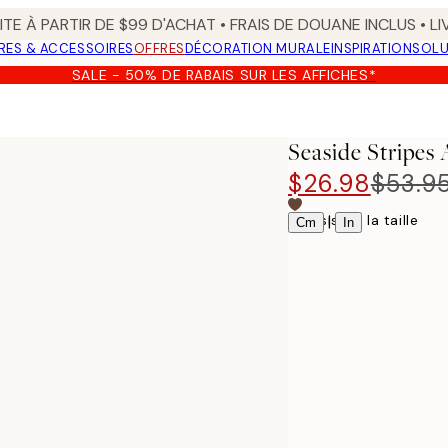
TE À PARTIR DE $99 D'ACHAT • FRAIS DE DOUANE INCLUS • L
RES & ACCESSOIRES
OFFRES
DÉCORATION MURALE
INSPIRATION
SOLU
SALE - 50% DE RABAIS SUR LES AFFICHES*
Seaside Stripes 
$26.98
$53.9
Choisissez la taille
|
Cm
In