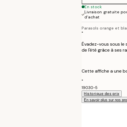
En stock
Livraison gratuite p
d'achat
Parasols orange et bl
"
Évadez-vous sous le so
de l'été grâce à ses 
Cette affiche a une b
"
19030-5
Historique des prix
En savoir plus sur nos pro