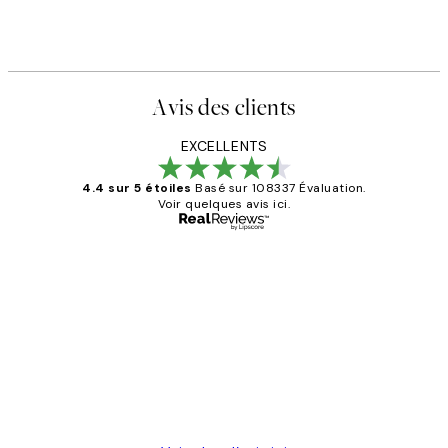
Avis des clients
EXCELLENTS
4.4 sur 5 étoiles
Basé sur 108337 Évaluation.
Voir quelques avis ici.
Acheteur vérifié
Avis
des
Impression que le colis avait été
clients
ouvert.Feuille enveloppant les affiches
abîmées aux extrémités.
4 juin
Edith G