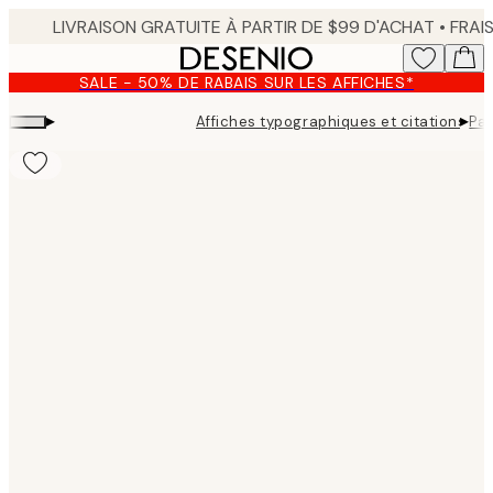
Skip
to
main
SALE - 50% DE RABAIS SUR LES AFFICHES*
content.
▸
▸
Affiches typographiques et citations
Par
Product
images