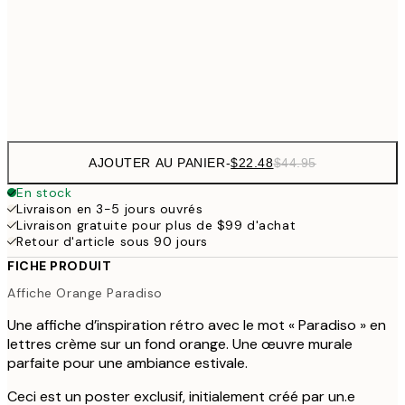
$111
100x150 cm
$22
Frame
options
AJOUTER AU PANIER
-
$22.48
$44.95
En stock
Livraison en 3-5 jours ouvrés
Livraison gratuite pour plus de $99 d'achat
Retour d'article sous 90 jours
FICHE PRODUIT
Affiche Orange Paradiso
Une affiche d’inspiration rétro avec le mot « Paradiso » en
lettres crème sur un fond orange. Une œuvre murale
parfaite pour une ambiance estivale.
Ceci est un poster exclusif, initialement créé par un.e