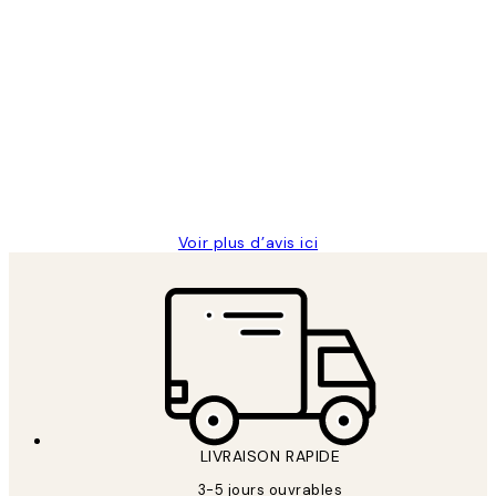
Acheteur vérifié
Avis
des
Impression que le colis avait été
clients
ouvert.Feuille enveloppant les affiches
abîmées aux extrémités.
4 juin
Edith G
Voir plus d’avis ici
LIVRAISON RAPIDE
3-5 jours ouvrables