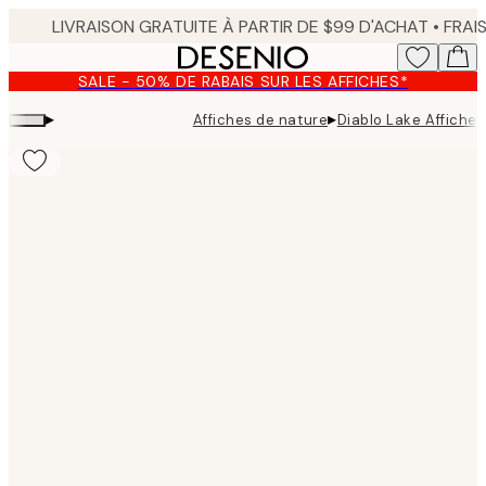
Skip
to
main
SALE - 50% DE RABAIS SUR LES AFFICHES*
content.
▸
▸
Affiches de nature
Diablo Lake Affiche
Product
images