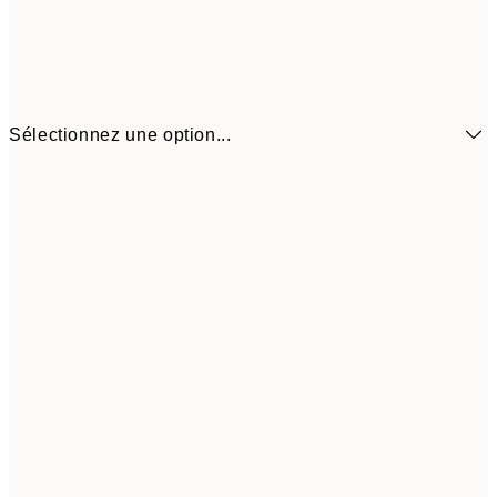
Sélectionnez une option...
$22
21x30 cm
$4