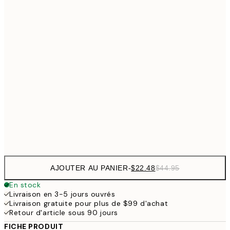
$26
30x40 cm
$5
$35
40x50 cm
$7
$48
50x70 cm
$9
$62
70x100 cm
Frame
options
AJOUTER AU PANIER
-
$22.48
$44.95
En stock
Livraison en 3-5 jours ouvrés
Livraison gratuite pour plus de $99 d'achat
Retour d'article sous 90 jours
FICHE PRODUIT