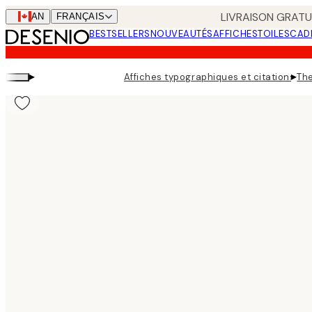
Skip
LIVRAISON GRATUI
CAN
FRANÇAIS
to
BESTSELLERS
NOUVEAUTÉS
AFFICHES
TOILES
CAD
main
content.
▸
▸
Affiches typographiques et citations
The