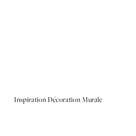
50%*
Sweet Dreams Affiche
À partir de $6.98
$13.95
Inspiration Décoration Murale