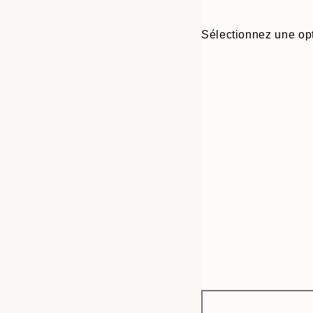
Sélectionnez une opt
Frame
13x18 cm
options
30x40 cm