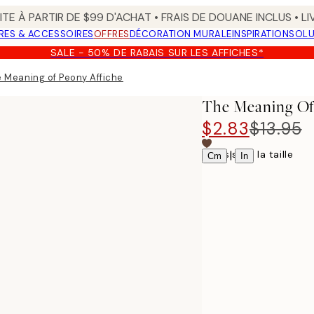
TE À PARTIR DE $99 D'ACHAT • FRAIS DE DOUANE INCLUS • L
RES & ACCESSOIRES
OFFRES
DÉCORATION MURALE
INSPIRATION
SOLU
SALE - 50% DE RABAIS SUR LES AFFICHES*
 Meaning of Peony Affiche
The Meaning Of
$2.83
$13.95
Choisissez la taille
|
Cm
In