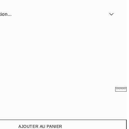
ion...
$2.83
$13.95
$10.78
$53.95
AJOUTER AU PANIER