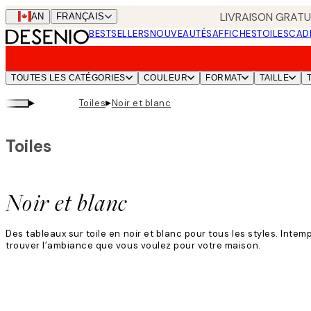
Skip
LIVRAISON GRATUI
CAN
FRANÇAIS
to
BESTSELLERS
NOUVEAUTÉS
AFFICHES
TOILES
CAD
main
content.
TOUTES LES CATÉGORIES
COULEUR
FORMAT
TAILLE
▸
▸
Toiles
Noir et blanc
Toiles
Noir et blanc
Des tableaux sur toile en noir et blanc pour tous les styles. Int
trouver l’ambiance que vous voulez pour votre maison.