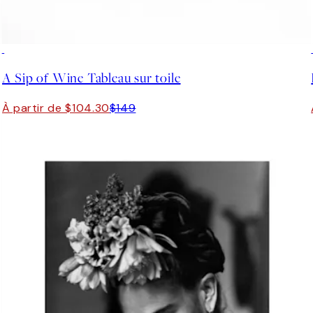
30%*
A Sip of Wine Tableau sur toile
À partir de $104.30
$149