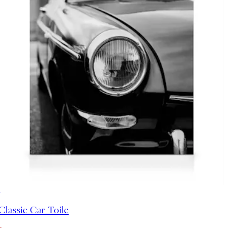
30%*
Classic Car Toile