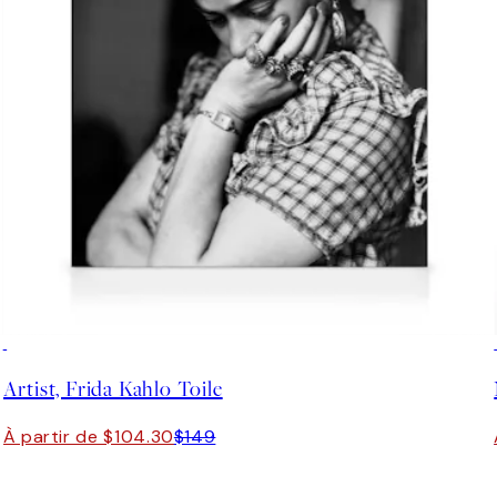
30%*
Artist, Frida Kahlo Toile
À partir de $104.30
$149