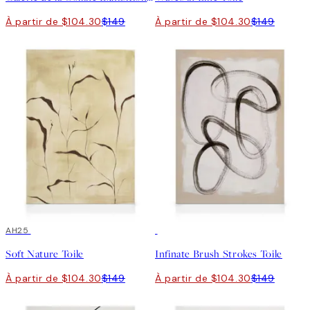
À partir de $104.30
$149
À partir de $104.30
$149
30%*
AH25
30%*
Soft Nature Toile
Infinate Brush Strokes Toile
À partir de $104.30
$149
À partir de $104.30
$149