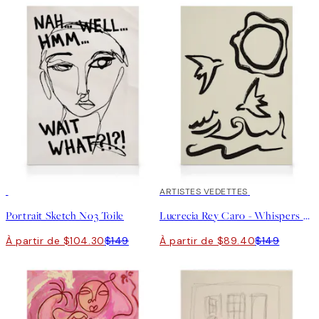
30%*
40%*
ARTISTES VEDETTES
Portrait Sketch No3 Toile
Lucrecia Rey Caro - Whispers of the Sea Toile
À partir de $104.30
$149
À partir de $89.40
$149