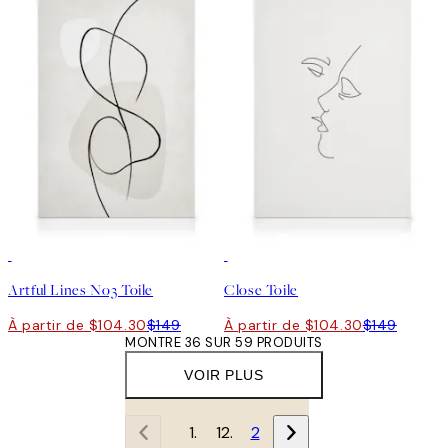
30%*
30%*
Artful Lines No3 Toile
Close Toile
À partir de $104.30
$149
À partir de $104.30
$149
MONTRE 36 SUR 59 PRODUITS
VOIR PLUS
1
2