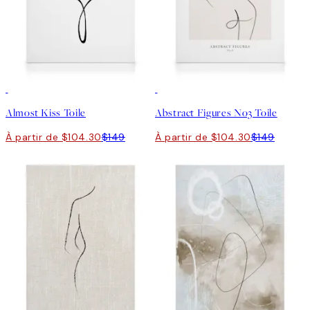
30%*
30%*
Almost Kiss Toile
Abstract Figures No3 Toile
À partir de $104.30
$149
À partir de $104.30
$149