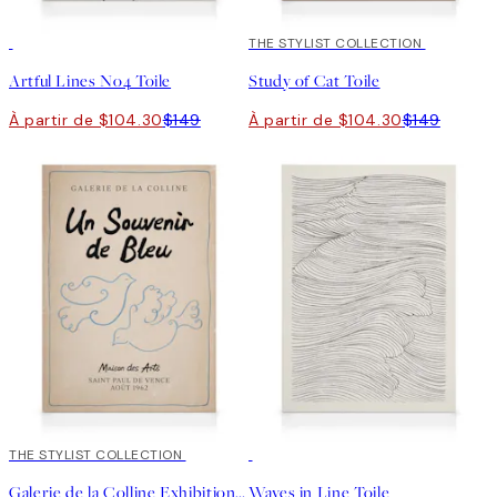
30%*
30%*
THE STYLIST COLLECTION
Artful Lines No4 Toile
Study of Cat Toile
À partir de $104.30
$149
À partir de $104.30
$149
30%*
THE STYLIST COLLECTION
30%*
Galerie de la Colline Exhibition Toile
Waves in Line Toile