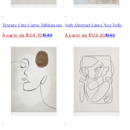
30%*
30%*
Texture Line Curve Tableau sur toile
Soft Abstract Lines No2 Toile
À partir de $104.30
$149
À partir de $104.30
$149
30%*
30%*