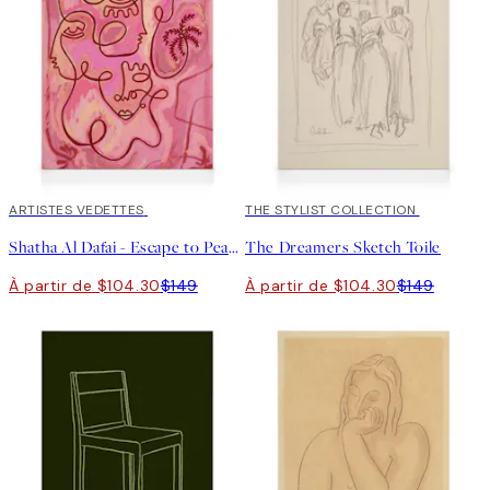
30%*
ARTISTES VEDETTES
30%*
THE STYLIST COLLECTION
Shatha Al Dafai - Escape to Peace Toile
The Dreamers Sketch Toile
À partir de $104.30
$149
À partir de $104.30
$149