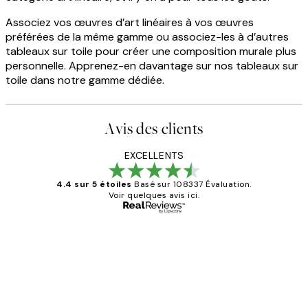
Associez vos œuvres d’art linéaires à vos œuvres
préférées de la même gamme ou associez-les à d’autres
tableaux sur toile pour créer une composition murale plus
personnelle. Apprenez-en davantage sur nos tableaux sur
toile dans notre gamme dédiée.
Avis des clients
EXCELLENTS
4.4 sur 5 étoiles
Basé sur 108337 Évaluation.
Voir quelques avis ici.
Acheteur vérifié
Avis
des
Impression que le colis avait été
clients
ouvert.Feuille enveloppant les affiches
abîmées aux extrémités.