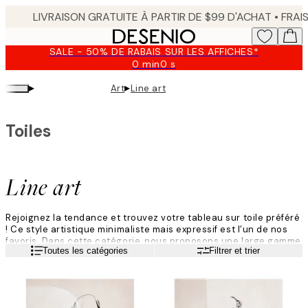
Skip
to
main
SALE - 50% DE RABAIS SUR LES AFFICHES*
content.
0 min
0 s
Valable
jusqu'au
▸
▸
Art
Line art
:
2026-
08-
Toiles
09
Line art
Rejoignez la tendance et trouvez votre tableau sur toile préféré
! Ce style artistique minimaliste mais expressif est l’un de nos
favoris. Dans cette catégorie, nous proposons une large gamme
Lire la suite
Toutes les catégories
Filtrer et trier
d’art linéaire, dans différents styles et designs. Que vous aimiez
l'art linéaire en couleurs ou en noir et blanc, vous trouverez
votre nouveau tableau sur toile préféré chez Desenio. Les
tableaux sur toile sont idéaux pour les compositions murales,
mais ils seront aussi beaux seuls.