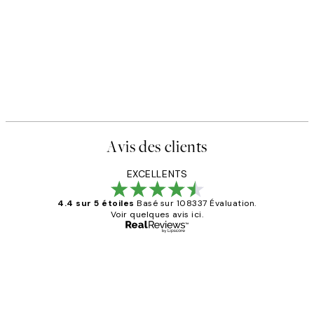
Avis des clients
EXCELLENTS
4.4 sur 5 étoiles
Basé sur 108337 Évaluation.
Voir quelques avis ici.
Acheteur vérifié
Avis
des
Impression que le colis avait été
clients
ouvert.Feuille enveloppant les affiches
abîmées aux extrémités.