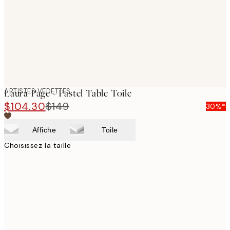
ARTISTES VEDETTES
Laura Page - Pastel Table Toile
$104.30
$149
30%*
Affiche
Toile
Choisissez la taille