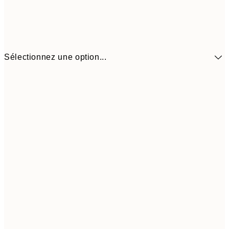
Sélectionnez une option...
$104
30x40 cm