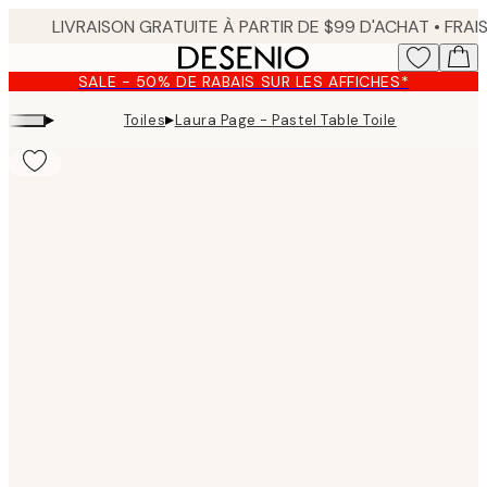
Skip
to
main
SALE - 50% DE RABAIS SUR LES AFFICHES*
content.
▸
▸
Toiles
Laura Page - Pastel Table Toile
Product
images