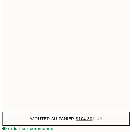
$153
50x70 cm
Pas de cadre
AJOUTER AU PANIER
-
$104.30
$149
Produit sur commande