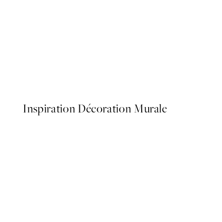
-40%
Abstract Fields Lot de Post
À partir de $86.34
$143.90
Inspiration Décoration Murale