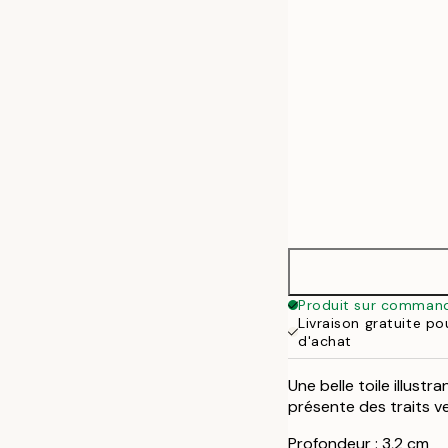
50x70 cm
Produit sur comman
Livraison gratuite p
d'achat
Une belle toile illust
présente des traits v
Profondeur : 3,2 cm