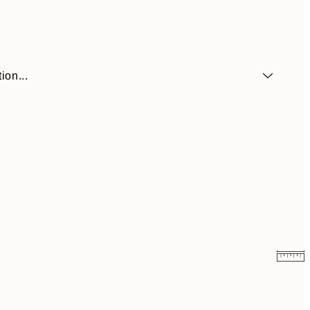
ion...
$104.30
$149