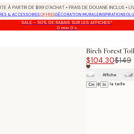
TE À PARTIR DE $99 D'ACHAT • FRAIS DE DOUANE INCLUS • L
RES & ACCESSOIRES
OFFRES
DÉCORATION MURALE
INSPIRATION
SOLU
SALE - 50% DE RABAIS SUR LES AFFICHES*
0 min
0 s
Valable
jusqu'au
:
2026-
Birch Forest Toi
08-
09
$104.30
$149
Affiche
Choisissez la taille
|
Cm
In