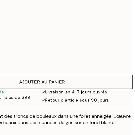
$153.30
$219
Pas de cadre
AJOUTER AU PANIER
de
Livraison en 4-7 jours ouvrés
our plus de $99
Retour d'article sous 90 jours
rant des troncs de bouleaux dans une forêt enneigée. L'œuvre
erticaux dans des nuances de gris sur un fond blanc.