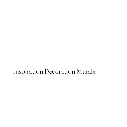
50%*
Mediterranean Mingle Affic
À partir de $26.98
$53.95
Inspiration Décoration Murale