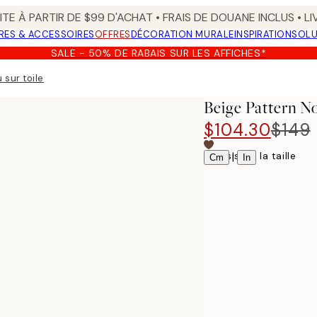
TE À PARTIR DE $99 D'ACHAT • FRAIS DE DOUANE INCLUS • L
RES & ACCESSOIRES
OFFRES
DÉCORATION MURALE
INSPIRATION
SOLU
SALE - 50% DE RABAIS SUR LES AFFICHES*
 sur toile
Beige Pattern No
$104.30
$149
Choisissez la taille
|
Cm
In