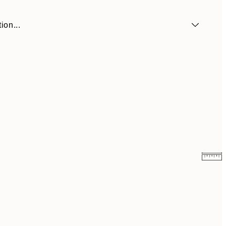
ion...
$104.30
$149
$153.30
$219