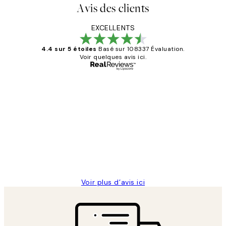
Avis des clients
EXCELLENTS
4.4 sur 5 étoiles
Basé sur 108337 Évaluation.
Voir quelques avis ici.
Acheteur vérifié
Avis
des
Impression que le colis avait été
clients
ouvert.Feuille enveloppant les affiches
abîmées aux extrémités.
4 juin
Edith G
Voir plus d’avis ici