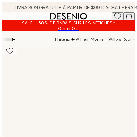
Skip
to
main
SALE - 50% DE RABAIS SUR LES AFFICHES*
content.
0 min
0 s
Valable
jusqu'au
▸
▸
Plateaux
William Morris - Willow Round
:
2026-
08-
09
Product
images