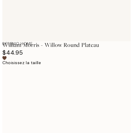
DESENIO HOME
William Morris - Willow Round Plateau
$44.95
Choisissez la taille