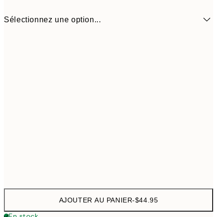
Sélectionnez une option...
31 cm
$44
AJOUTER AU PANIER
-
$44.95
En stock