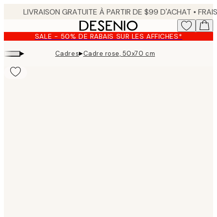
Skip
to
main
SALE - 50% DE RABAIS SUR LES AFFICHES*
content.
▸
▸
Cadres
Cadre rose, 50x70 cm
Product
images