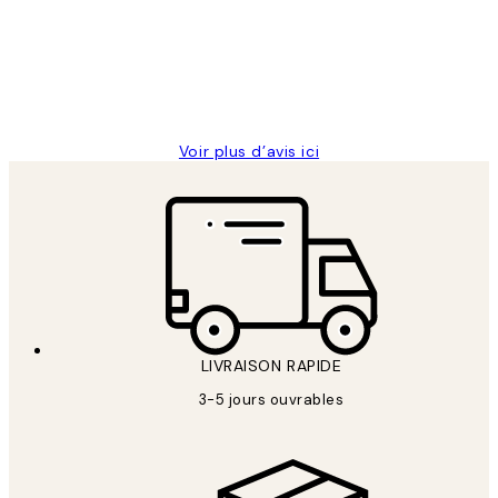
clients
ouvert.Feuille enveloppant les affiches
abîmées aux extrémités.
4 juin
Edith G
Voir plus d’avis ici
LIVRAISON RAPIDE
3-5 jours ouvrables