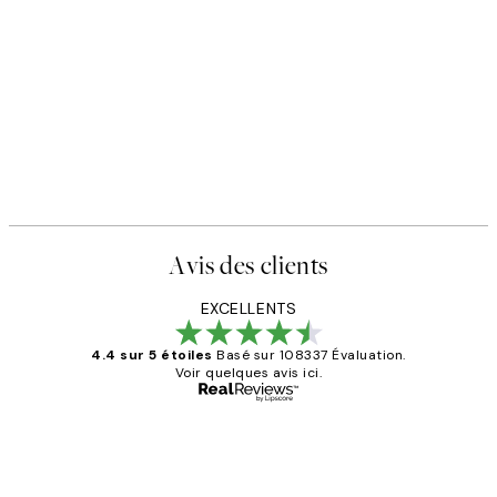
Avis des clients
EXCELLENTS
4.4 sur 5 étoiles
Basé sur 108337 Évaluation.
Voir quelques avis ici.
Acheteur vérifié
Avis
des
Impression que le colis avait été