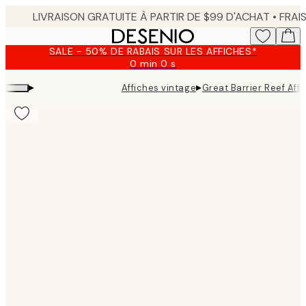
Skip
to
main
SALE - 50% DE RABAIS SUR LES AFFICHES*
content.
0 min
0 s
Valable
jusqu'au
▸
▸
Affiches vintage
Great Barrier Reef Aff
:
2026-
08-
09
Product