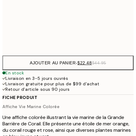
30x40 cm
$5
$48
50x70 cm
$9
Frame
options
AJOUTER AU PANIER
-
$22.48
$44.95
En stock
Livraison en 3-5 jours ouvrés
Livraison gratuite pour plus de $99 d'achat
Retour d'article sous 90 jours
FICHE PRODUIT
Affiche Vie Marine Colorée
Une affiche colorée illustrant la vie marine de la Grande
Barrière de Corail. Elle présente une étoile de mer orange,
du corail rouge et rose, ainsi que diverses plantes marines