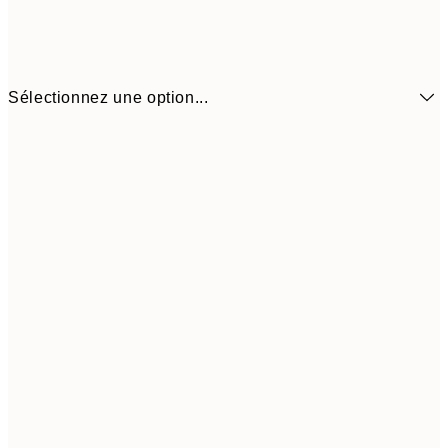
Sélectionnez une option...
$22
21x30 cm
$4
$26