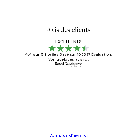
Avis des clients
EXCELLENTS
4.4 sur 5 étoiles
Basé sur 108337 Évaluation.
Voir quelques avis ici.
Acheteur vérifié
Avis
des
Impression que le colis avait été
clients
ouvert.Feuille enveloppant les affiches
abîmées aux extrémités.
4 juin
Edith G
Voir plus d’avis ici