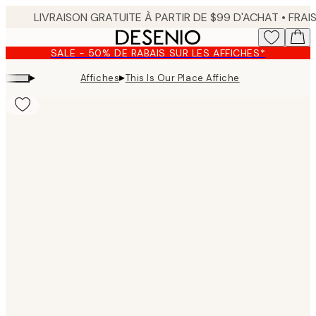
Skip
to
main
SALE - 50% DE RABAIS SUR LES AFFICHES*
content.
▸
▸
Affiches
This Is Our Place Affiche
Product
images