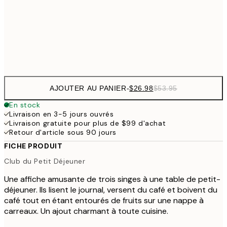
$53
50x70 cm
Frame
options
AJOUTER AU PANIER
-
$26.98
$53.95
En stock
Livraison en 3-5 jours ouvrés
Livraison gratuite pour plus de $99 d'achat
Retour d'article sous 90 jours
FICHE PRODUIT
Club du Petit Déjeuner
Une affiche amusante de trois singes à une table de petit-
déjeuner. Ils lisent le journal, versent du café et boivent du
café tout en étant entourés de fruits sur une nappe à
carreaux. Un ajout charmant à toute cuisine.