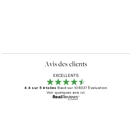
Avis des clients
EXCELLENTS
4.4 sur 5 étoiles
Basé sur 108337 Évaluation.
Voir quelques avis ici.
Acheteur vérifié
Avis
des
Impression que le colis avait été
clients
ouvert.Feuille enveloppant les affiches