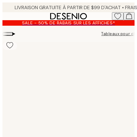
Skip
to
main
SALE - 50% DE RABAIS SUR LES AFFICHES*
content.
▸
Tableaux pour c
Product
images