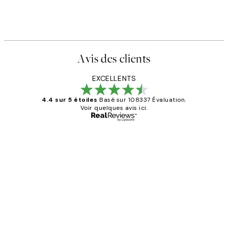
Avis des clients
EXCELLENTS
4.4 sur 5 étoiles
Basé sur 108337 Évaluation.
Voir quelques avis ici.
Acheteur vérifié
Avis
des
Impression que le colis avait été
clients
ouvert.Feuille enveloppant les affiches
abîmées aux extrémités.
4 juin
Edith G