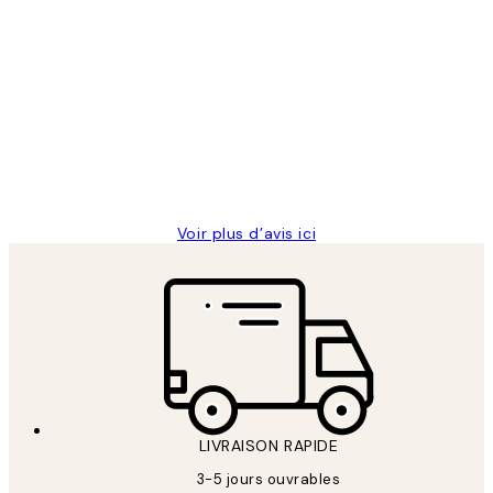
Acheteur vérifié
Avis
des
Impression que le colis avait été
clients
ouvert.Feuille enveloppant les affiches
abîmées aux extrémités.
4 juin
Edith G
Voir plus d’avis ici
LIVRAISON RAPIDE
3-5 jours ouvrables