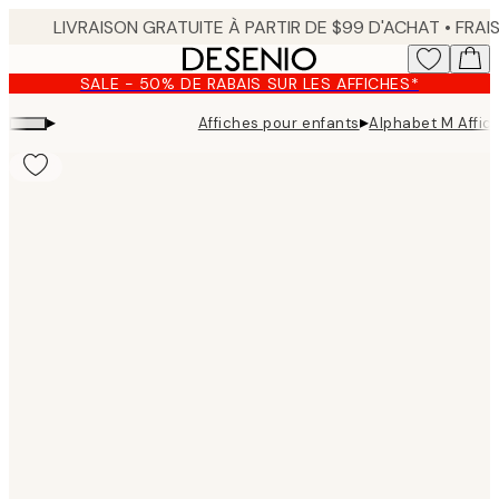
Skip
to
main
SALE - 50% DE RABAIS SUR LES AFFICHES*
content.
▸
▸
Affiches pour enfants
Alphabet M Affic
Product
images