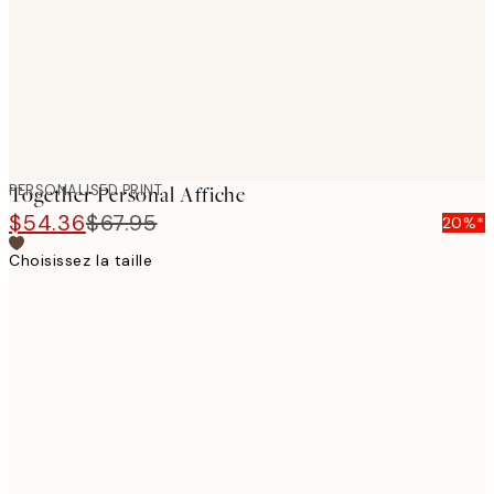
PERSONALISED PRINT
Together Personal Affiche
$54.36
$67.95
20%*
Choisissez la taille