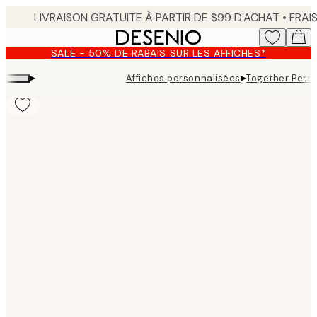
Skip
to
main
SALE - 50% DE RABAIS SUR LES AFFICHES*
content.
▸
▸
Affiches personnalisées
Together Perso
Product
images