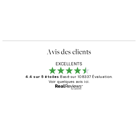
Avis des clients
EXCELLENTS
4.4 sur 5 étoiles
Basé sur 108337 Évaluation.
Voir quelques avis ici.
Acheteur vérifié
Avis
des
Impression que le colis avait été
clients
ouvert.Feuille enveloppant les affiches
abîmées aux extrémités.
4 juin