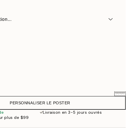
ion...
PERSONNALISER LE POSTER
$54.36
$67.95
de
Livraison en 3-5 jours ouvrés
our plus de $99
$63.16
$78.95