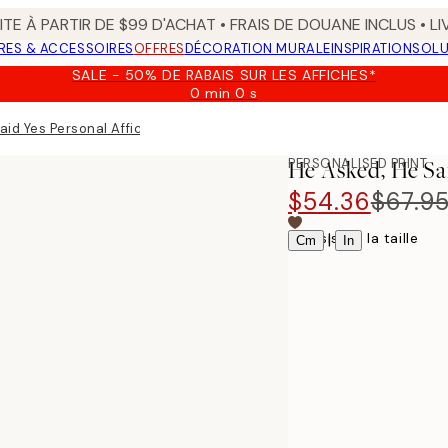
TE À PARTIR DE $99 D'ACHAT • FRAIS DE DOUANE INCLUS • L
RES & ACCESSOIRES
OFFRES
DÉCORATION MURALE
INSPIRATION
SOLU
SALE - 50% DE RABAIS SUR LES AFFICHES*
0 min
0 s
Valable
jusqu'au
aid Yes Personal Affiche
:
2026-
PERSONALISED PRINT
He Asked, He Sa
08-
09
$54.36
$67.9
Choisissez la taille
|
Cm
In