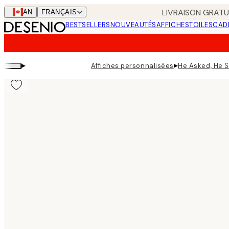
Skip
LIVRAISON GRATUI
CAN
FRANÇAIS
to
BESTSELLERS
NOUVEAUTÉS
AFFICHES
TOILES
CAD
main
content.
▸
▸
Affiches personnalisées
He Asked, He S