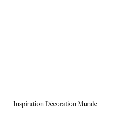
50%*
Dogue No2 Affiche
À partir de $6.98
$13.95
Inspiration Décoration Murale