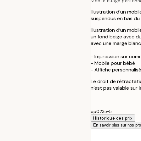
Mobile nuage personna
Illustration d’un mob
suspendus en bas du
Illustration d’un mob
un fond beige avec du
avec une marge blanch
- Impression sur co
- Mobile pour bébé
- Affiche personnalis
Le droit de rétractat
n’est pas valable sur 
pp0235-5
Historique des prix
En savoir plus sur nos pro