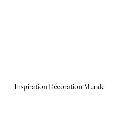
50%*
Cup of Espresso Affiche
À partir de $22.48
$44.95
Inspiration Décoration Murale