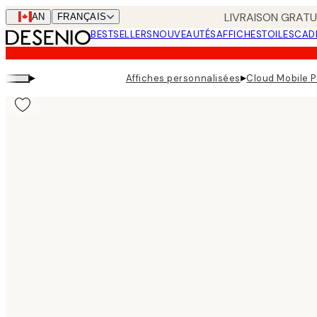
Skip
LIVRAISON GRATUI
CAN
FRANÇAIS
to
BESTSELLERS
NOUVEAUTÉS
AFFICHES
TOILES
CAD
main
content.
▸
▸
Affiches personnalisées
Cloud Mobile P