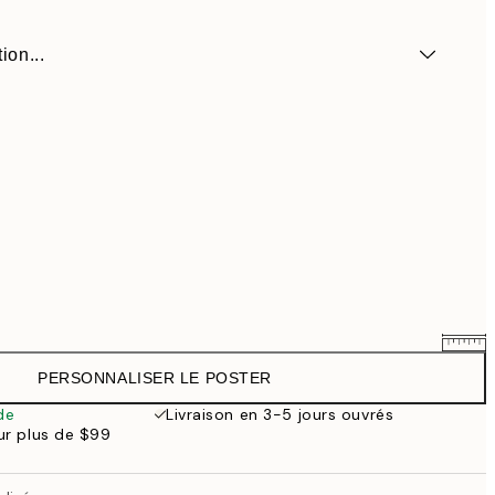
ion...
PERSONNALISER LE POSTER
$54.36
$67.95
de
Livraison en 3-5 jours ouvrés
our plus de $99
$63.16
$78.95