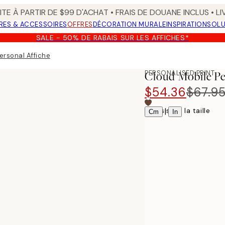
TE À PARTIR DE $99 D'ACHAT • FRAIS DE DOUANE INCLUS • L
RES & ACCESSOIRES
OFFRES
DÉCORATION MURALE
INSPIRATION
SOLU
SALE - 50% DE RABAIS SUR LES AFFICHES*
ersonal Affiche
PERSONALISED PRINT
Cloud Mobile Pe
$54.36
$67.9
Choisissez la taille
|
Cm
In