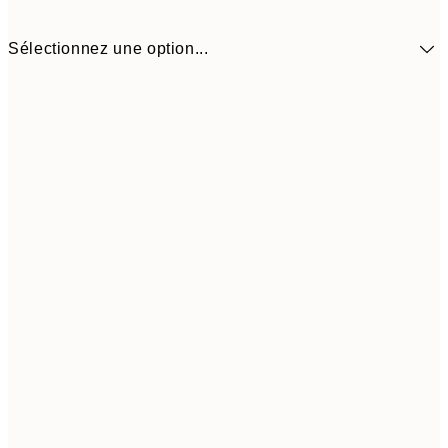
Sélectionnez une option...
30x40 cm
$89
50x70 cm
$