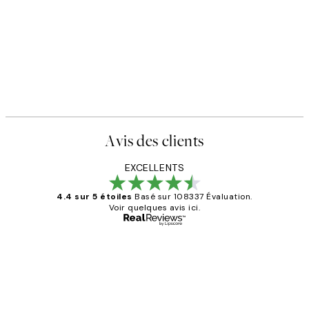
Avis des clients
EXCELLENTS
4.4 sur 5 étoiles
Basé sur 108337 Évaluation.
Voir quelques avis ici.
Acheteur vérifié
Avis
des
Impression que le colis avait été
clients
ouvert.Feuille enveloppant les affiches
abîmées aux extrémités.