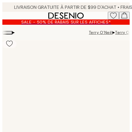
Skip
to
main
SALE - 50% DE RABAIS SUR LES AFFICHES*
content.
▸
▸
Terry O´Neill
Terry O'
Product
images