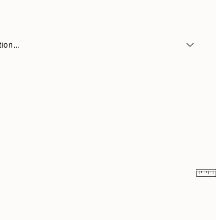
ion...
$26.98
$53.95