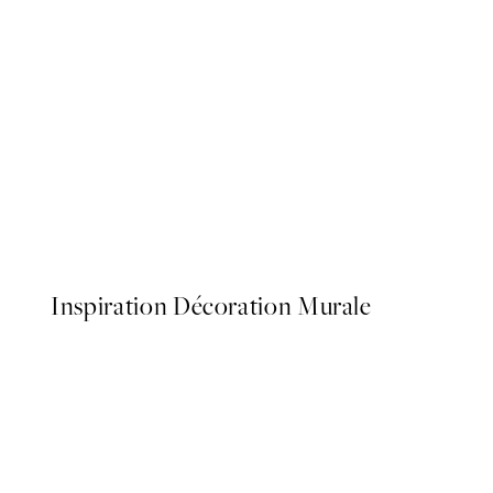
50%*
Classic Car Affiche
À partir de $26.98
$53.95
Inspiration Décoration Murale