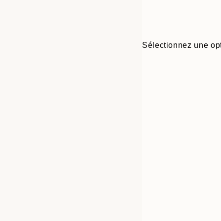
Sélectionnez une opt
Frame
30x40 cm
options