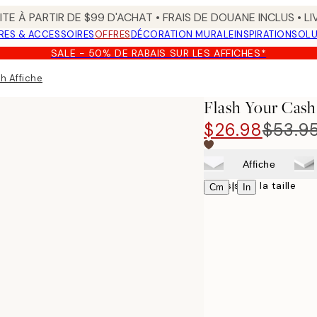
TE À PARTIR DE $99 D'ACHAT • FRAIS DE DOUANE INCLUS • L
RES & ACCESSOIRES
OFFRES
DÉCORATION MURALE
INSPIRATION
SOLU
SALE - 50% DE RABAIS SUR LES AFFICHES*
h Affiche
Flash Your Cash
$26.98
$53.9
Affiche
Choisissez la taille
|
Cm
In