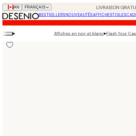
Skip
LIVRAISON GRATUI
CAN
FRANÇAIS
to
BESTSELLERS
NOUVEAUTÉS
AFFICHES
TOILES
CAD
main
content.
▸
▸
Affiches en noir et blanc
Flash Your Cas