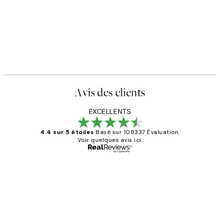
Avis des clients
EXCELLENTS
4.4 sur 5 étoiles
Basé sur 108337 Évaluation.
Voir quelques avis ici.
Acheteur vérifié
Avis
des
Impression que le colis avait été
clients
ouvert.Feuille enveloppant les affiches
abîmées aux extrémités.