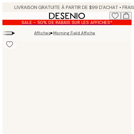
Skip
to
main
SALE - 50% DE RABAIS SUR LES AFFICHES*
content.
▸
▸
Affiches
Morning Field Affiche
Product
images