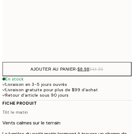
$10
30x40 cm
$5
$19
50x70 cm
$9
Frame
options
AJOUTER AU PANIER
-
$8.98
$44.95
En stock
Livraison en 3-5 jours ouvrés
Livraison gratuite pour plus de $99 d'achat
Retour d'article sous 90 jours
FICHE PRODUIT
Tôt le matin
Vents calmes sur le terrain
La lumière du petit matin lorgnant à travers un champ de