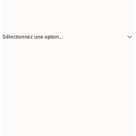
Sélectionnez une option...
$8
21x30 cm
$4