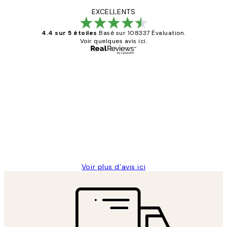
EXCELLENTS
4.4 sur 5 étoiles
Basé sur 108337 Évaluation.
Voir quelques avis ici.
Acheteur vérifié
Avis
des
Impression que le colis avait été
clients
ouvert.Feuille enveloppant les affiches
abîmées aux extrémités.
4 juin
Edith G
Voir plus d’avis ici