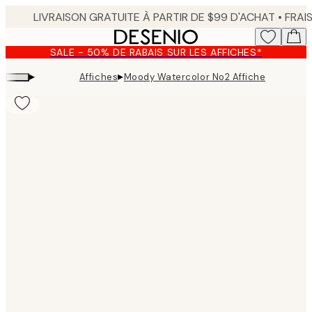
Skip
to
main
SALE - 50% DE RABAIS SUR LES AFFICHES*
content.
▸
▸
Affiches
Moody Watercolor No2 Affiche
Product
images