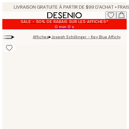
Skip
to
main
SALE - 50% DE RABAIS SUR LES AFFICHES*
content.
0 min
0 s
Valable
jusqu'au
▸
▸
Affiches
Joseph Schillinger - Key Blue Affiche
:
2026-
08-
09
Product