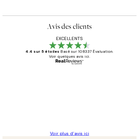
Avis des clients
EXCELLENTS
4.4 sur 5 étoiles
Basé sur 108337 Évaluation.
Voir quelques avis ici.
Acheteur vérifié
Avis
des
Impression que le colis avait été
clients
ouvert.Feuille enveloppant les affiches
abîmées aux extrémités.
4 juin
Edith G
Voir plus d’avis ici