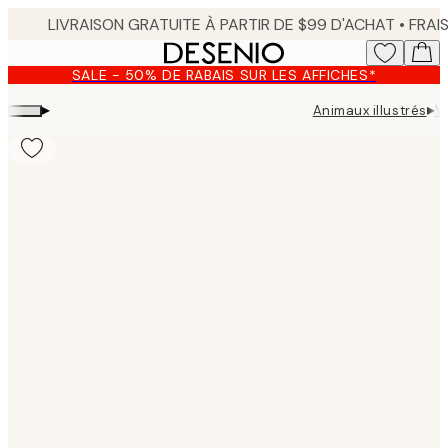
Skip
to
main
SALE - 50% DE RABAIS SUR LES AFFICHES*
content.
▸
▸
Animaux illustrés
V
Product
images