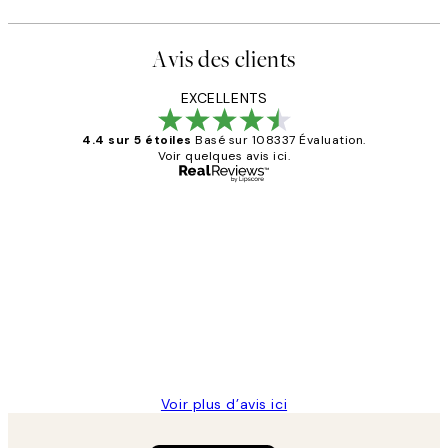
Avis des clients
EXCELLENTS
4.4 sur 5 étoiles
Basé sur 108337 Évaluation.
Voir quelques avis ici.
Acheteur vérifié
Avis
des
Impression que le colis avait été
clients
ouvert.Feuille enveloppant les affiches
abîmées aux extrémités.
4 juin
Edith G
Voir plus d’avis ici