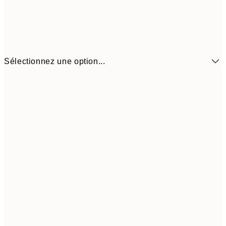
Sélectionnez une option...
$22
21x30 cm
$4