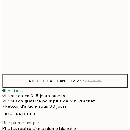
$26
30x40 cm
$5
$48
50x70 cm
$9
$62
70x100 cm
Frame
options
AJOUTER AU PANIER
-
$22.48
$44.95
En stock
Livraison en 3-5 jours ouvrés
Livraison gratuite pour plus de $99 d'achat
Retour d'article sous 90 jours
FICHE PRODUIT
Une plume unique
Photographie d’une plume blanche