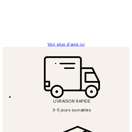
des
Impression que le colis avait été
clients
ouvert.Feuille enveloppant les affiches
abîmées aux extrémités.
4 juin
Edith G
Voir plus d’avis ici
LIVRAISON RAPIDE
3-5 jours ouvrables