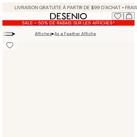
Skip
to
main
SALE - 50% DE RABAIS SUR LES AFFICHES*
content.
▸
▸
Affiches
As a Feather Affiche
Product
images