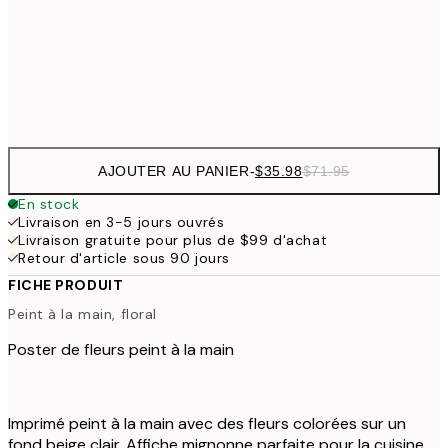
$53
50x70 cm
Frame
options
AJOUTER AU PANIER
-
$35.98
$71.95
En stock
Livraison en 3-5 jours ouvrés
Livraison gratuite pour plus de $99 d'achat
Retour d'article sous 90 jours
FICHE PRODUIT
Peint à la main, floral
Poster de fleurs peint à la main
Imprimé peint à la main avec des fleurs colorées sur un
fond beige clair. Affiche mignonne parfaite pour la cuisine.