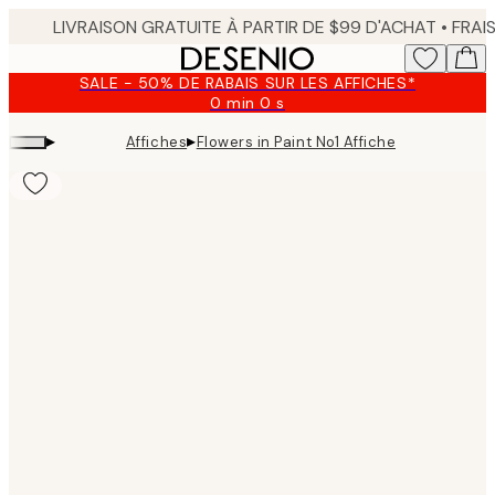
Skip
to
main
SALE - 50% DE RABAIS SUR LES AFFICHES*
content.
0 min
0 s
Valable
jusqu'au
▸
▸
Affiches
Flowers in Paint No1 Affiche
:
2026-
08-
09
Product