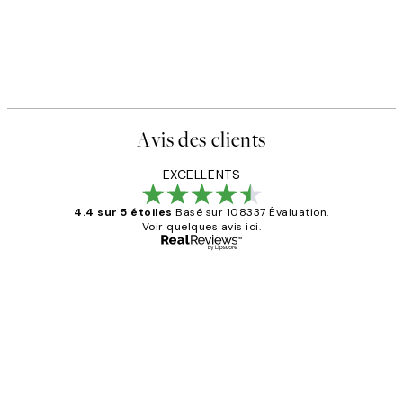
Avis des clients
EXCELLENTS
4.4 sur 5 étoiles
Basé sur 108337 Évaluation.
Voir quelques avis ici.
Acheteur vérifié
Avis
des
Impression que le colis avait été
clients
ouvert.Feuille enveloppant les affiches
abîmées aux extrémités.
4 juin