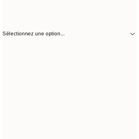
Sélectionnez une option...
$35
30x40 cm
$7