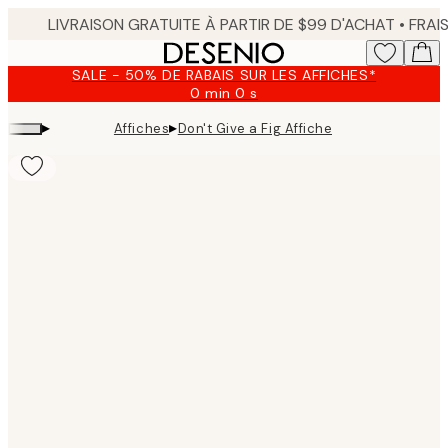
Skip
to
main
SALE - 50% DE RABAIS SUR LES AFFICHES*
content.
0 min
0 s
Valable
jusqu'au
▸
▸
Affiches
Don't Give a Fig Affiche
:
2026-
08-
09
Product