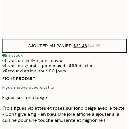
50x70 cm
$9
Frame
options
AJOUTER AU PANIER
-
$22.48
$44.95
En stock
Livraison en 3-5 jours ouvrés
Livraison gratuite pour plus de $99 d'achat
Retour d'article sous 90 jours
FICHE PRODUIT
Figue mauve avec citation
Figues sur fond beige
Trois figues violettes et roses sur fond beige avec le texte
« Don't give a fig » en bleu. Une jolie affiche à ajouter à la
cuisine pour une touche amusante et mignonne !