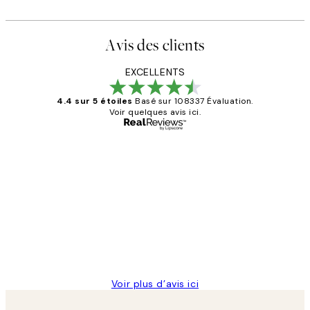
Avis des clients
EXCELLENTS
4.4 sur 5 étoiles
Basé sur 108337 Évaluation.
Voir quelques avis ici.
Acheteur vérifié
Avis
des
Impression que le colis avait été
clients
ouvert.Feuille enveloppant les affiches
abîmées aux extrémités.
4 juin
Edith G
Voir plus d’avis ici