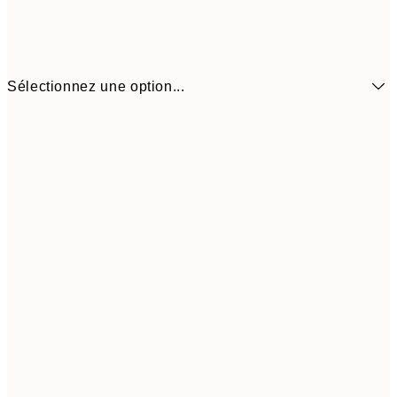
Sélectionnez une option...
$22
21x30 cm
$4
$48