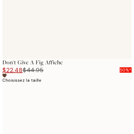
images
Don't Give A Fig Affiche
$22.48
$44.95
50%*
Choisissez la taille