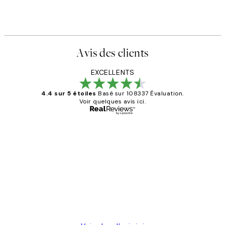
Avis des clients
EXCELLENTS
4.4 sur 5 étoiles
Basé sur 108337 Évaluation.
Voir quelques avis ici.
Acheteur vérifié
Avis
des
Impression que le colis avait été
clients
ouvert.Feuille enveloppant les affiches
abîmées aux extrémités.
4 juin
Edith G