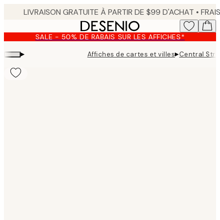
Skip
to
main
SALE - 50% DE RABAIS SUR LES AFFICHES*
content.
▸
▸
Affiches de cartes et villes
Central Stre
Product
images