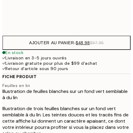
$9
Frame
options
AJOUTER AU PANIER
-
$48.98
$97.95
En stock
Livraison en 3-5 jours ouvrés
Livraison gratuite pour plus de $99 d'achat
Retour d'article sous 90 jours
FICHE PRODUIT
Feuilles en lin
Illustration de feuilles blanches sur un fond vert semblable
à du lin
Illustration de trois feuilles blanches sur un fond vert
semblable à du lin. Les teintes douces et les tracés fins de
cette affiche lui donnent un caractère apaisant, ce dont
votre intérieur pourra profiter si vous la placez dans votre