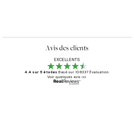
Avis des clients
EXCELLENTS
4.4 sur 5 étoiles
Basé sur 108337 Évaluation.
Voir quelques avis ici.
Acheteur vérifié
Avis
des
Impression que le colis avait été
clients
ouvert.Feuille enveloppant les affiches
abîmées aux extrémités.
4 juin