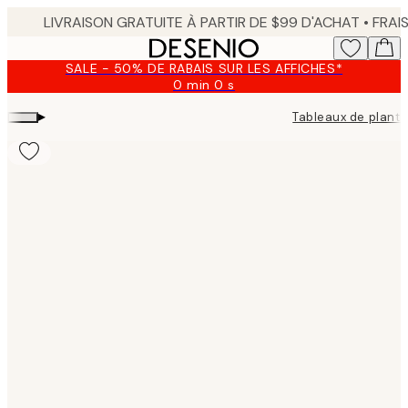
Skip
to
main
SALE - 50% DE RABAIS SUR LES AFFICHES*
content.
0 min
0 s
Valable
jusqu'au
▸
Tableaux de plant
:
2026-
08-
09
Product