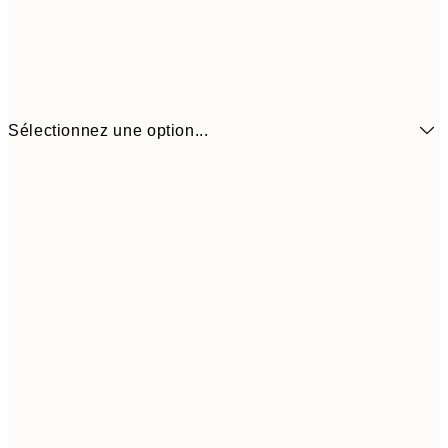
Sélectionnez une option...
$48
50x70 cm